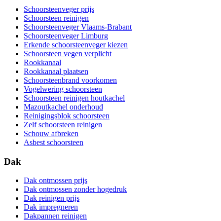
Schoorsteenveger prijs
Schoorsteen reinigen
Schoorsteenveger Vlaams-Brabant
Schoorsteenveger Limburg
Erkende schoorsteenveger kiezen
Schoorsteen vegen verplicht
Rookkanaal
Rookkanaal plaatsen
Schoorsteenbrand voorkomen
Vogelwering schoorsteen
Schoorsteen reinigen houtkachel
Mazoutkachel onderhoud
Reinigingsblok schoorsteen
Zelf schoorsteen reinigen
Schouw afbreken
Asbest schoorsteen
Dak
Dak ontmossen prijs
Dak ontmossen zonder hogedruk
Dak reinigen prijs
Dak impregneren
Dakpannen reinigen