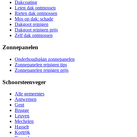
Dakcoating
Leien dak ontmossen
Rieten dak ontmossen
Mos op dak: schade
Dakgoot reinigen
Dakgoot reinigen prijs
Zelf dak ontmossen
Zonnepanelen
Onderhoudsplan zonnepanelen
Zonnepanelen reinigen tips
Zonnepanelen reinigen prijs
Schoorsteenveger
Alle gemeentes
Antwerpen
Gent
Brugge
Leuven
Mechelen
Hasselt
Kortrijk