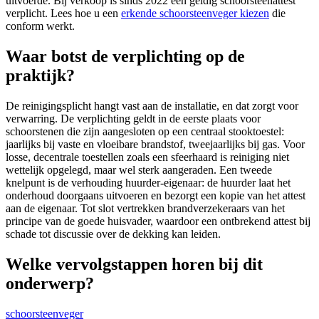
uitvoerde. Bij verkoop is sinds 2022 een geldig schoorsteenattest
verplicht. Lees hoe u een
erkende schoorsteenveger kiezen
die
conform werkt.
Waar botst de verplichting op de
praktijk?
De reinigingsplicht hangt vast aan de installatie, en dat zorgt voor
verwarring. De verplichting geldt in de eerste plaats voor
schoorstenen die zijn aangesloten op een centraal stooktoestel:
jaarlijks bij vaste en vloeibare brandstof, tweejaarlijks bij gas. Voor
losse, decentrale toestellen zoals een sfeerhaard is reiniging niet
wettelijk opgelegd, maar wel sterk aangeraden. Een tweede
knelpunt is de verhouding huurder-eigenaar: de huurder laat het
onderhoud doorgaans uitvoeren en bezorgt een kopie van het attest
aan de eigenaar. Tot slot vertrekken brandverzekeraars van het
principe van de goede huisvader, waardoor een ontbrekend attest bij
schade tot discussie over de dekking kan leiden.
Welke vervolgstappen horen bij dit
onderwerp?
schoorsteenveger