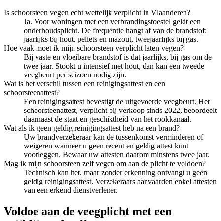
Is schoorsteen vegen echt wettelijk verplicht in Vlaanderen?
Ja. Voor woningen met een verbrandingstoestel geldt een
onderhoudsplicht. De frequentie hangt af van de brandstof:
jaarlijks bij hout, pellets en mazout, tweejaarlijks bij gas.
Hoe vaak moet ik mijn schoorsteen verplicht laten vegen?
Bij vaste en vloeibare brandstof is dat jaarlijks, bij gas om de
twee jaar. Stookt u intensief met hout, dan kan een tweede
veegbeurt per seizoen nodig zijn.
Wat is het verschil tussen een reinigingsattest en een
schoorsteenattest?
Een reinigingsattest bevestigt de uitgevoerde veegbeurt. Het
schoorsteenattest, verplicht bij verkoop sinds 2022, beoordeelt
daarnaast de staat en geschiktheid van het rookkanaal.
Wat als ik geen geldig reinigingsattest heb na een brand?
Uw brandverzekeraar kan de tussenkomst verminderen of
weigeren wanneer u geen recent en geldig attest kunt
voorleggen. Bewaar uw attesten daarom minstens twee jaar.
Mag ik mijn schoorsteen zelf vegen om aan de plicht te voldoen?
Technisch kan het, maar zonder erkenning ontvangt u geen
geldig reinigingsattest. Verzekeraars aanvaarden enkel attesten
van een erkend dienstverlener.
Voldoe aan de veegplicht met een