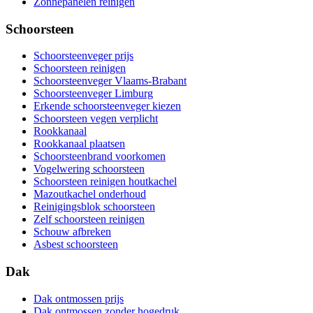
Zonnepanelen reinigen
Schoorsteen
Schoorsteenveger prijs
Schoorsteen reinigen
Schoorsteenveger Vlaams-Brabant
Schoorsteenveger Limburg
Erkende schoorsteenveger kiezen
Schoorsteen vegen verplicht
Rookkanaal
Rookkanaal plaatsen
Schoorsteenbrand voorkomen
Vogelwering schoorsteen
Schoorsteen reinigen houtkachel
Mazoutkachel onderhoud
Reinigingsblok schoorsteen
Zelf schoorsteen reinigen
Schouw afbreken
Asbest schoorsteen
Dak
Dak ontmossen prijs
Dak ontmossen zonder hogedruk