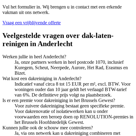
Vul het formulier in. Wij brengen u in contact met een erkende
vakman uit ons netwerk.
Vraag een vrijblijvende offerte
Veelgestelde vragen over
dak-laten-
reinigen
in
Anderlecht
Werken jullie in heel Anderlecht?
Ja, onze partners werken in heel postcode 1070, inclusief
Kuregem, Scheut, Neerpede, Aurore, Het Rad, Erasmus en
Bizet.
Wat kost een dakreiniging in Anderlecht?
Indicatief vanaf circa 8 tot 15 EUR per m², excl. BTW. Voor
woningen ouder dan 10 jaar geldt het verlaagd BTW-tarief
van 6%. De definitieve prijs volgt na plaatsbezoek.
Is er een premie voor dakreiniging in het Brussels Gewest?
Voor zuivere dakreiniging bestaat geen specifieke premie.
Voor dakrenovatie of isolatiewerken kan u onder
voorwaarden een beroep doen op RENOLUTION-premies in
het Brussels Hoofdstedelijk Gewest.
Kunnen jullie ook de schouw mee controleren?
Ja, via ons netwerk kan u dakreiniging combineren met