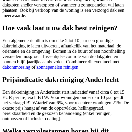
dakgoten sneller verstoppen of wanneer u zonnepanelen wil laten
plaatsen. Ook bij verkoop van de woning is een verzorgd dak een
meerwaarde.
Hoe vaak laat u uw dak best reinigen?
Een algemene richtlijn is om elke 5 tot 10 jaar een grondige
dakreiniging te laten uitvoeren, afhankelijk van het materiaal, de
oriëntatie en de omgeving. Bomen in de buurt of een noordhelling
versnellen mosgroei. Tussentijdse controle van de dakgoten en
pannen blijft jaarlijks aanbevolen. Combineer dit eventueel met
dakontmossing
of
zonnepanelen reinigen
.
Prijsindicatie dakreiniging Anderlecht
Een dakreiniging in Anderlecht start indicatief vanaf circa 8 tot 15
EUR per m², excl. BTW. Voor woningen ouder dan 10 jaar geldt
het verlaagd BTW-tarief van 6%, voor recentere woningen 21%. De
exacte prijs hangt af van de oppervlakte, hellingsgraad,
bereikbaarheid en de gekozen behandeling (enkel reinigen,
ontmossen of inclusief coating).
Welke vervolgstappen horen bij dit