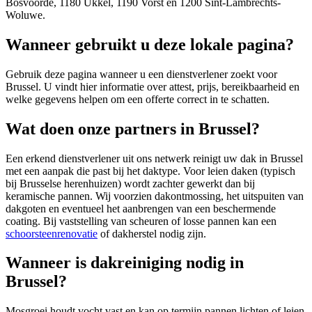
Bosvoorde, 1180 Ukkel, 1190 Vorst en 1200 Sint-Lambrechts-
Woluwe.
Wanneer gebruikt u deze lokale pagina?
Gebruik deze pagina wanneer u een dienstverlener zoekt voor
Brussel
. U vindt hier informatie over attest, prijs, bereikbaarheid en
welke gegevens helpen om een offerte correct in te schatten.
Wat doen onze partners in Brussel?
Een erkend dienstverlener uit ons netwerk reinigt uw dak in Brussel
met een aanpak die past bij het daktype. Voor leien daken (typisch
bij Brusselse herenhuizen) wordt zachter gewerkt dan bij
keramische pannen. Wij voorzien dakontmossing, het uitspuiten van
dakgoten en eventueel het aanbrengen van een beschermende
coating. Bij vaststelling van scheuren of losse pannen kan een
schoorsteenrenovatie
of dakherstel nodig zijn.
Wanneer is dakreiniging nodig in
Brussel?
Mosgroei houdt vocht vast en kan op termijn pannen lichten of leien