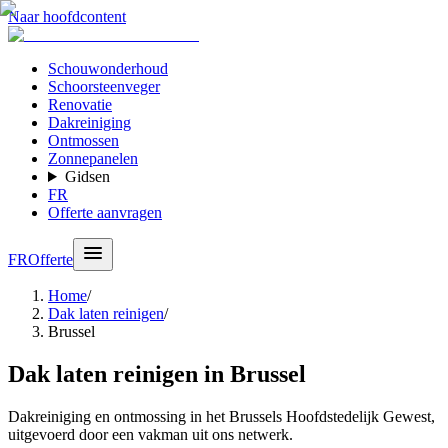
Naar hoofdcontent
Schouwonderhoud
Schoorsteenveger
Renovatie
Dakreiniging
Ontmossen
Zonnepanelen
Gidsen
FR
Offerte aanvragen
FR
Offerte
Home
/
Dak laten reinigen
/
Brussel
Dak laten reinigen in Brussel
Dakreiniging en ontmossing in het Brussels Hoofdstedelijk Gewest,
uitgevoerd door een vakman uit ons netwerk.