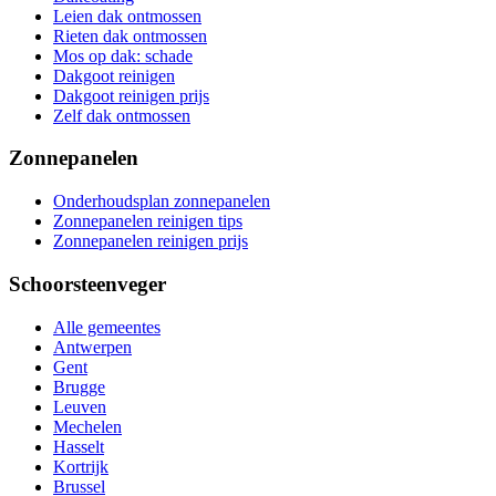
Leien dak ontmossen
Rieten dak ontmossen
Mos op dak: schade
Dakgoot reinigen
Dakgoot reinigen prijs
Zelf dak ontmossen
Zonnepanelen
Onderhoudsplan zonnepanelen
Zonnepanelen reinigen tips
Zonnepanelen reinigen prijs
Schoorsteenveger
Alle gemeentes
Antwerpen
Gent
Brugge
Leuven
Mechelen
Hasselt
Kortrijk
Brussel