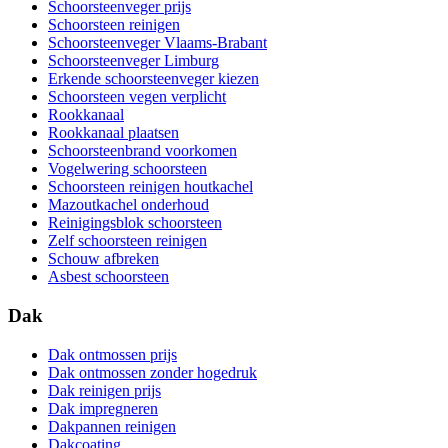
Schoorsteenveger prijs
Schoorsteen reinigen
Schoorsteenveger Vlaams-Brabant
Schoorsteenveger Limburg
Erkende schoorsteenveger kiezen
Schoorsteen vegen verplicht
Rookkanaal
Rookkanaal plaatsen
Schoorsteenbrand voorkomen
Vogelwering schoorsteen
Schoorsteen reinigen houtkachel
Mazoutkachel onderhoud
Reinigingsblok schoorsteen
Zelf schoorsteen reinigen
Schouw afbreken
Asbest schoorsteen
Dak
Dak ontmossen prijs
Dak ontmossen zonder hogedruk
Dak reinigen prijs
Dak impregneren
Dakpannen reinigen
Dakcoating