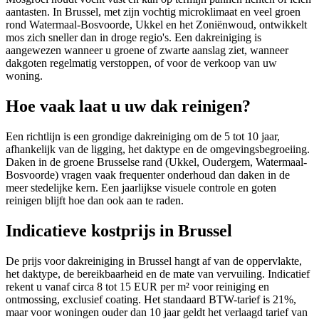
aantasten. In Brussel, met zijn vochtig microklimaat en veel groen
rond Watermaal-Bosvoorde, Ukkel en het Zoniënwoud, ontwikkelt
mos zich sneller dan in droge regio's. Een dakreiniging is
aangewezen wanneer u groene of zwarte aanslag ziet, wanneer
dakgoten regelmatig verstoppen, of voor de verkoop van uw
woning.
Hoe vaak laat u uw dak reinigen?
Een richtlijn is een grondige dakreiniging om de 5 tot 10 jaar,
afhankelijk van de ligging, het daktype en de omgevingsbegroeiing.
Daken in de groene Brusselse rand (Ukkel, Oudergem, Watermaal-
Bosvoorde) vragen vaak frequenter onderhoud dan daken in de
meer stedelijke kern. Een jaarlijkse visuele controle en goten
reinigen blijft hoe dan ook aan te raden.
Indicatieve kostprijs in Brussel
De prijs voor dakreiniging in Brussel hangt af van de oppervlakte,
het daktype, de bereikbaarheid en de mate van vervuiling. Indicatief
rekent u vanaf circa 8 tot 15 EUR per m² voor reiniging en
ontmossing, exclusief coating. Het standaard BTW-tarief is 21%,
maar voor woningen ouder dan 10 jaar geldt het verlaagd tarief van