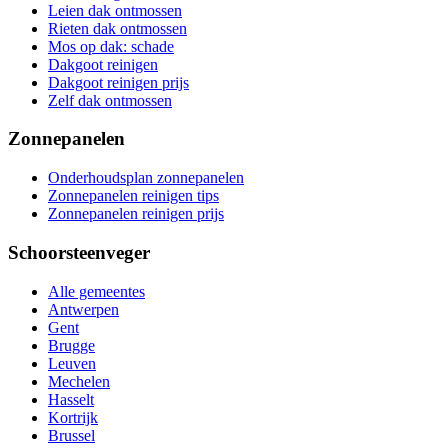
Leien dak ontmossen
Rieten dak ontmossen
Mos op dak: schade
Dakgoot reinigen
Dakgoot reinigen prijs
Zelf dak ontmossen
Zonnepanelen
Onderhoudsplan zonnepanelen
Zonnepanelen reinigen tips
Zonnepanelen reinigen prijs
Schoorsteenveger
Alle gemeentes
Antwerpen
Gent
Brugge
Leuven
Mechelen
Hasselt
Kortrijk
Brussel