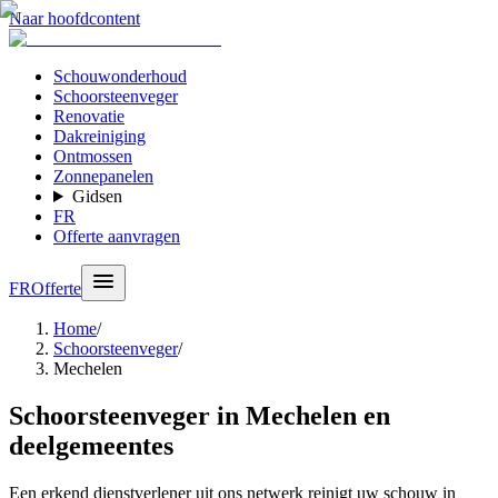
Naar hoofdcontent
Schouwonderhoud
Schoorsteenveger
Renovatie
Dakreiniging
Ontmossen
Zonnepanelen
Gidsen
FR
Offerte aanvragen
FR
Offerte
Home
/
Schoorsteenveger
/
Mechelen
Schoorsteenveger in Mechelen en
deelgemeentes
Een erkend dienstverlener uit ons netwerk reinigt uw schouw in