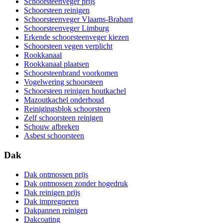
Schoorsteenveger prijs
Schoorsteen reinigen
Schoorsteenveger Vlaams-Brabant
Schoorsteenveger Limburg
Erkende schoorsteenveger kiezen
Schoorsteen vegen verplicht
Rookkanaal
Rookkanaal plaatsen
Schoorsteenbrand voorkomen
Vogelwering schoorsteen
Schoorsteen reinigen houtkachel
Mazoutkachel onderhoud
Reinigingsblok schoorsteen
Zelf schoorsteen reinigen
Schouw afbreken
Asbest schoorsteen
Dak
Dak ontmossen prijs
Dak ontmossen zonder hogedruk
Dak reinigen prijs
Dak impregneren
Dakpannen reinigen
Dakcoating