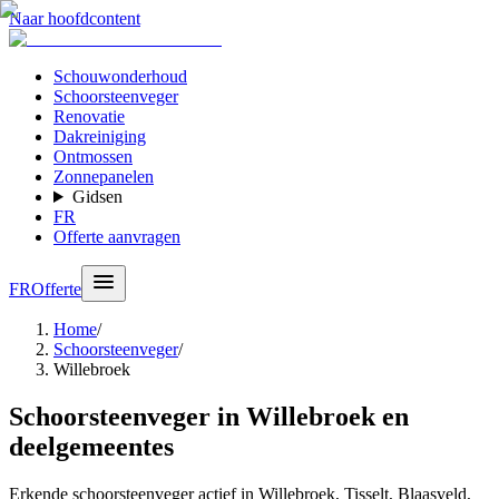
Naar hoofdcontent
Schouwonderhoud
Schoorsteenveger
Renovatie
Dakreiniging
Ontmossen
Zonnepanelen
Gidsen
FR
Offerte aanvragen
FR
Offerte
Home
/
Schoorsteenveger
/
Willebroek
Schoorsteenveger in Willebroek en
deelgemeentes
Erkende schoorsteenveger actief in Willebroek, Tisselt, Blaasveld,