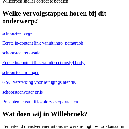
Willebroek sneller correct te bepalen.
Welke vervolgstappen horen bij dit
onderwerp?
schoorsteenveger
Eerste in-content link vanuit intro_paragraph.
schoorsteenrenovatie
Eerste in-content link vanuit sections[0].body.
schoorsteen reinigen
GSC-versterking voor reinigingsintentie.
schoorsteenveger prijs
Prijsintentie vanuit lokale zoekopdrachten.
Wat doen wij in
Willebroek
?
Een erkend dienstverlener uit ons netwerk reinigt uw rookkanaal in