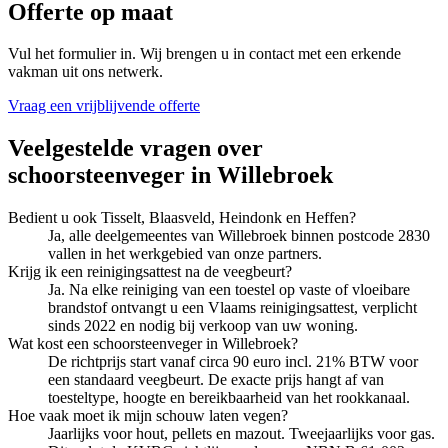
Offerte op maat
Vul het formulier in. Wij brengen u in contact met een erkende
vakman uit ons netwerk.
Vraag een vrijblijvende offerte
Veelgestelde vragen over
schoorsteenveger
in
Willebroek
Bedient u ook Tisselt, Blaasveld, Heindonk en Heffen?
Ja, alle deelgemeentes van Willebroek binnen postcode 2830
vallen in het werkgebied van onze partners.
Krijg ik een reinigingsattest na de veegbeurt?
Ja. Na elke reiniging van een toestel op vaste of vloeibare
brandstof ontvangt u een Vlaams reinigingsattest, verplicht
sinds 2022 en nodig bij verkoop van uw woning.
Wat kost een schoorsteenveger in Willebroek?
De richtprijs start vanaf circa 90 euro incl. 21% BTW voor
een standaard veegbeurt. De exacte prijs hangt af van
toesteltype, hoogte en bereikbaarheid van het rookkanaal.
Hoe vaak moet ik mijn schouw laten vegen?
Jaarlijks voor hout, pellets en mazout. Tweejaarlijks voor gas.