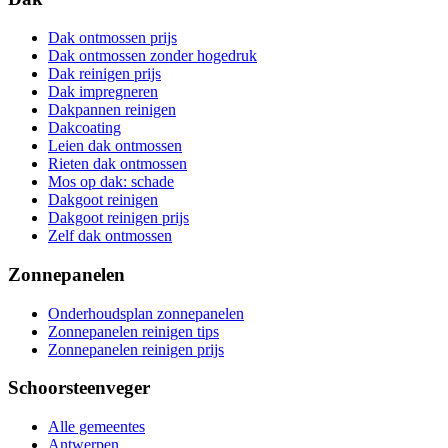
Dak ontmossen prijs
Dak ontmossen zonder hogedruk
Dak reinigen prijs
Dak impregneren
Dakpannen reinigen
Dakcoating
Leien dak ontmossen
Rieten dak ontmossen
Mos op dak: schade
Dakgoot reinigen
Dakgoot reinigen prijs
Zelf dak ontmossen
Zonnepanelen
Onderhoudsplan zonnepanelen
Zonnepanelen reinigen tips
Zonnepanelen reinigen prijs
Schoorsteenveger
Alle gemeentes
Antwerpen