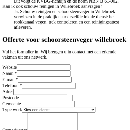
Dit volgt de KVBG-richtlijn en de norm NBN B 61-002.
Kan ik ook schouw reinigen in Willebroek aanvragen?
Ja. Schouw reinigen en schoorsteenveger in Willebroek
verwijzen in de praktijk naar dezelfde lokale dienst: het
rookkanaal vegen, trek controleren en een reinigingsattest
afleveren.
Offerte voor schoorsteenveger willebroek
Vul het formulier in. Wij brengen u in contact met een erkende
vakman uit ons netwerk.
Website
Naam
*
E-mail
*
Telefoon
*
Adres
Postcode
Gemeente
Type werk