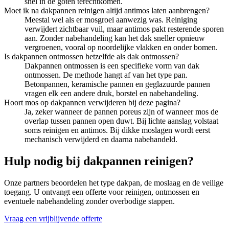
snel in de goten terechtkomen.
Moet ik na dakpannen reinigen altijd antimos laten aanbrengen?
Meestal wel als er mosgroei aanwezig was. Reiniging
verwijdert zichtbaar vuil, maar antimos pakt resterende sporen
aan. Zonder nabehandeling kan het dak sneller opnieuw
vergroenen, vooral op noordelijke vlakken en onder bomen.
Is dakpannen ontmossen hetzelfde als dak ontmossen?
Dakpannen ontmossen is een specifieke vorm van dak
ontmossen. De methode hangt af van het type pan.
Betonpannen, keramische pannen en geglazuurde pannen
vragen elk een andere druk, borstel en nabehandeling.
Hoort mos op dakpannen verwijderen bij deze pagina?
Ja, zeker wanneer de pannen poreus zijn of wanneer mos de
overlap tussen pannen open duwt. Bij lichte aanslag volstaat
soms reinigen en antimos. Bij dikke moslagen wordt eerst
mechanisch verwijderd en daarna nabehandeld.
Hulp nodig bij dakpannen reinigen?
Onze partners beoordelen het type dakpan, de moslaag en de veilige
toegang. U ontvangt een offerte voor reinigen, ontmossen en
eventuele nabehandeling zonder overbodige stappen.
Vraag een vrijblijvende offerte