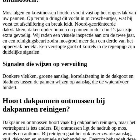
Mos, algen en korstmossen houden vocht vast op het oppervlak van
uw pannen. Op termijn dringt dit vocht in microscheurtjes, wat bij
vorst tot afschilfering en breuk leidt. Noord-georiënteerde
dakvlakken, daken onder bomen en pannen ouder dan 15 jaar zijn
extra gevoelig. Wij raden een visuele inspectie aan om de twee jaar,
en een reinigingsbeurt zodra mosgroei meer dan een derde van het
oppervlak bedekt. Een verstopte goot of korrels in de regenpijp zijn
duidelijke signalen.
Signalen die wijzen op vervuiling
Donkere vlekken, groene aanslag, korrelafzetting in de dakgoot en
bladmos tussen de pannen wijzen op aanslag die de waterafvoer
hindert.
Hoort dakpannen ontmossen bij
dakpannen reinigen?
Dakpannen ontmossen hoort vaak bij dakpannen reinigen, maar het
vertrekpunt is iets anders. Bij ontmossen ligt de nadruk op mos,
wortels en antimos. Bij reinigen gaat het ook over zwarte aanslag,
vuil, dakgoten en eventuele nabehandeling. Daarom behandelt deze