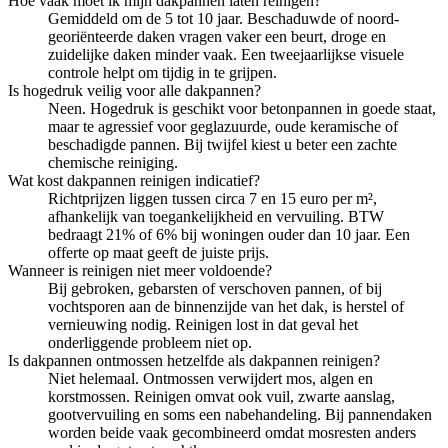
Hoe vaak moet ik mijn dakpannen laten reinigen?
Gemiddeld om de 5 tot 10 jaar. Beschaduwde of noord-
georiënteerde daken vragen vaker een beurt, droge en
zuidelijke daken minder vaak. Een tweejaarlijkse visuele
controle helpt om tijdig in te grijpen.
Is hogedruk veilig voor alle dakpannen?
Neen. Hogedruk is geschikt voor betonpannen in goede staat,
maar te agressief voor geglazuurde, oude keramische of
beschadigde pannen. Bij twijfel kiest u beter een zachte
chemische reiniging.
Wat kost dakpannen reinigen indicatief?
Richtprijzen liggen tussen circa 7 en 15 euro per m²,
afhankelijk van toegankelijkheid en vervuiling. BTW
bedraagt 21% of 6% bij woningen ouder dan 10 jaar. Een
offerte op maat geeft de juiste prijs.
Wanneer is reinigen niet meer voldoende?
Bij gebroken, gebarsten of verschoven pannen, of bij
vochtsporen aan de binnenzijde van het dak, is herstel of
vernieuwing nodig. Reinigen lost in dat geval het
onderliggende probleem niet op.
Is dakpannen ontmossen hetzelfde als dakpannen reinigen?
Niet helemaal. Ontmossen verwijdert mos, algen en
korstmossen. Reinigen omvat ook vuil, zwarte aanslag,
gootvervuiling en soms een nabehandeling. Bij pannendaken
worden beide vaak gecombineerd omdat mosresten anders