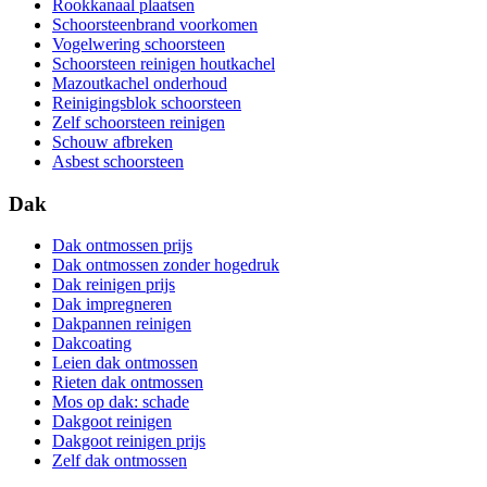
Rookkanaal plaatsen
Schoorsteenbrand voorkomen
Vogelwering schoorsteen
Schoorsteen reinigen houtkachel
Mazoutkachel onderhoud
Reinigingsblok schoorsteen
Zelf schoorsteen reinigen
Schouw afbreken
Asbest schoorsteen
Dak
Dak ontmossen prijs
Dak ontmossen zonder hogedruk
Dak reinigen prijs
Dak impregneren
Dakpannen reinigen
Dakcoating
Leien dak ontmossen
Rieten dak ontmossen
Mos op dak: schade
Dakgoot reinigen
Dakgoot reinigen prijs
Zelf dak ontmossen