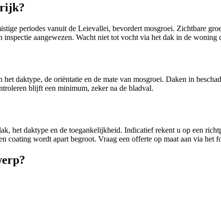
rijk?
stige periodes vanuit de Leievallei, bevordert mosgroei. Zichtbare gro
n inspectie aangewezen. Wacht niet tot vocht via het dak in de woning d
 van het daktype, de oriëntatie en de mate van mosgroei. Daken in bes
ntroleren blijft een minimum, zeker na de bladval.
ak, het daktype en de toegankelijkheid. Indicatief rekent u op een rich
 coating wordt apart begroot. Vraag een offerte op maat aan via het fo
werp?