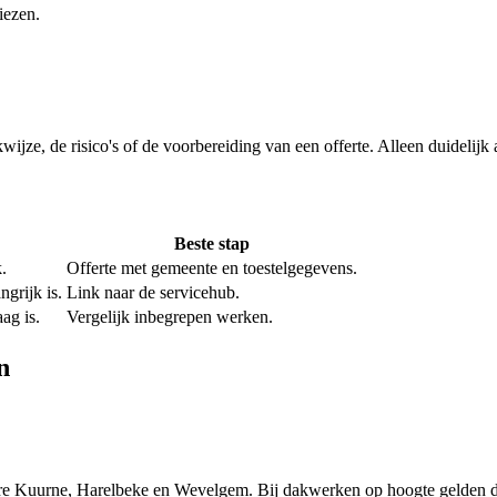
iezen.
rkwijze, de risico's of de voorbereiding van een offerte. Alleen duidelij
Beste stap
.
Offerte met gemeente en toestelgegevens.
grijk is.
Link naar de servicehub.
ag is.
Vergelijk inbegrepen werken.
n
re Kuurne, Harelbeke en Wevelgem. Bij dakwerken op hoogte gelden de 