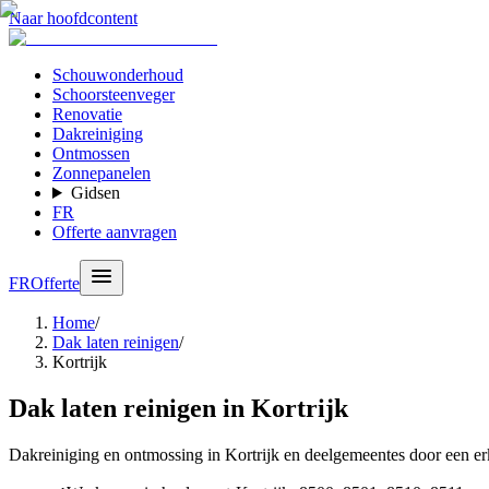
Naar hoofdcontent
Schouwonderhoud
Schoorsteenveger
Renovatie
Dakreiniging
Ontmossen
Zonnepanelen
Gidsen
FR
Offerte aanvragen
FR
Offerte
Home
/
Dak laten reinigen
/
Kortrijk
Dak laten reinigen in Kortrijk
Dakreiniging en ontmossing in Kortrijk en deelgemeentes door een erk