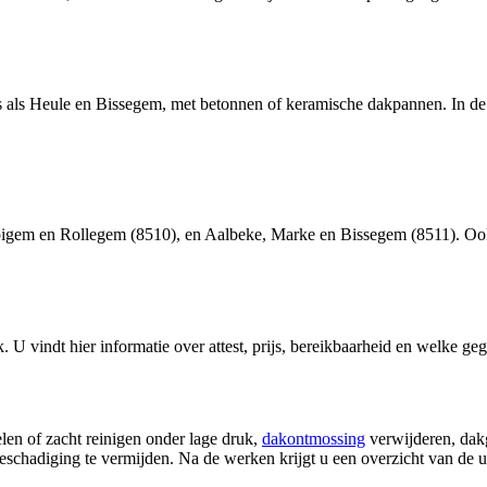
tes als Heule en Bissegem, met betonnen of keramische dakpannen. In d
oigem en Rollegem (8510), en Aalbeke, Marke en Bissegem (8511). Oo
k
. U vindt hier informatie over attest, prijs, bereikbaarheid en welke ge
elen of zacht reinigen onder lage druk,
dakontmossing
verwijderen, dak
schadiging te vermijden. Na de werken krijgt u een overzicht van de 