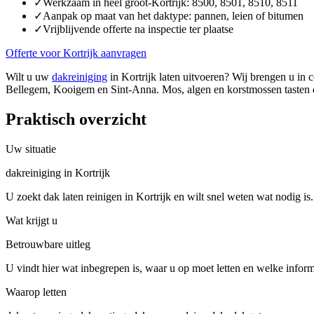
✓
Werkzaam in heel groot-Kortrijk: 8500, 8501, 8510, 8511
✓
Aanpak op maat van het daktype: pannen, leien of bitumen
✓
Vrijblijvende offerte na inspectie ter plaatse
Offerte voor Kortrijk aanvragen
Wilt u uw
dakreiniging
in Kortrijk laten uitvoeren? Wij brengen u in
Bellegem, Kooigem en Sint-Anna. Mos, algen en korstmossen tasten d
Praktisch overzicht
Uw situatie
dakreiniging in Kortrijk
U zoekt dak laten reinigen in Kortrijk en wilt snel weten wat nodig is.
Wat krijgt u
Betrouwbare uitleg
U vindt hier wat inbegrepen is, waar u op moet letten en welke inform
Waarop letten