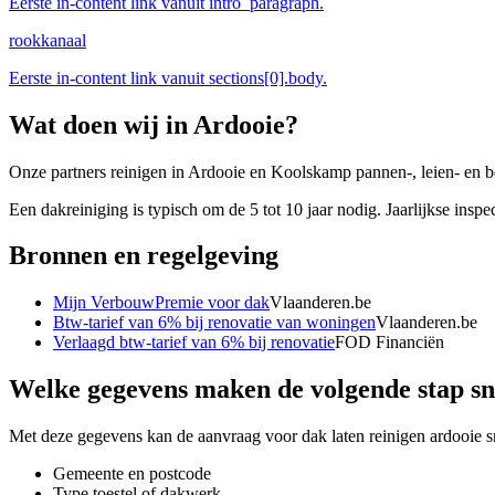
Eerste in-content link vanuit intro_paragraph.
rookkanaal
Eerste in-content link vanuit sections[0].body.
Wat doen wij in
Ardooie
?
Onze partners reinigen in Ardooie en Koolskamp pannen-, leien- en b
Een dakreiniging is typisch om de 5 tot 10 jaar nodig. Jaarlijkse insp
Bronnen en regelgeving
Mijn VerbouwPremie voor dak
Vlaanderen.be
Btw-tarief van 6% bij renovatie van woningen
Vlaanderen.be
Verlaagd btw-tarief van 6% bij renovatie
FOD Financiën
Welke gegevens maken de volgende stap sn
Met deze gegevens kan de aanvraag voor
dak laten reinigen ardooie
s
Gemeente en postcode
Type toestel of dakwerk