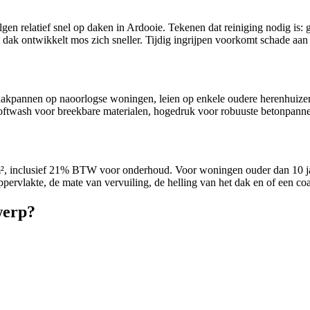
n relatief snel op daken in Ardooie. Tekenen dat reiniging nodig is: 
 dak ontwikkelt mos zich sneller. Tijdig ingrijpen voorkomt schade aa
dakpannen op naoorlogse woningen, leien op enkele oudere herenhuizen
twash voor breekbare materialen, hogedruk voor robuuste betonpannen. B
per m², inclusief 21% BTW voor onderhoud. Voor woningen ouder dan 10 j
pervlakte, de mate van vervuiling, de helling van het dak en of een coa
werp?