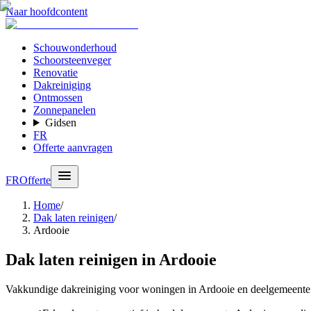
Naar hoofdcontent
Schouwonderhoud
Schoorsteenveger
Renovatie
Dakreiniging
Ontmossen
Zonnepanelen
Gidsen
FR
Offerte aanvragen
FR
Offerte
Home
/
Dak laten reinigen
/
Ardooie
Dak laten reinigen in Ardooie
Vakkundige dakreiniging voor woningen in Ardooie en deelgemeent