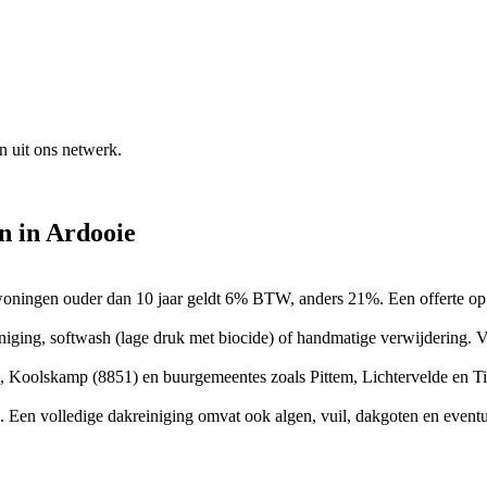
n uit ons netwerk.
en
in
Ardooie
r woningen ouder dan 10 jaar geldt 6% BTW, anders 21%. Een offerte op
niging, softwash (lage druk met biocide) of handmatige verwijdering. 
1), Koolskamp (8851) en buurgemeentes zoals Pittem, Lichtervelde en Tie
 Een volledige dakreiniging omvat ook algen, vuil, dakgoten en event