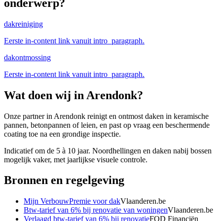
onderwerp?
dakreiniging
Eerste in-content link vanuit intro_paragraph.
dakontmossing
Eerste in-content link vanuit intro_paragraph.
Wat doen wij in
Arendonk
?
Onze partner in Arendonk reinigt en ontmost daken in keramische
pannen, betonpannen of leien, en past op vraag een beschermende
coating toe na een grondige inspectie.
Indicatief om de 5 à 10 jaar. Noordhellingen en daken nabij bossen
mogelijk vaker, met jaarlijkse visuele controle.
Bronnen en regelgeving
Mijn VerbouwPremie voor dak
Vlaanderen.be
Btw-tarief van 6% bij renovatie van woningen
Vlaanderen.be
Verlaagd btw-tarief van 6% bij renovatie
FOD Financiën