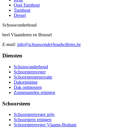
Oud-Turnhout
Turnhout
Dessel
Schouw
onderhoud
heel Vlaanderen en Brussel
E-mail:
info@schouwonderhoudwillems.be
Diensten
Schouwonderhoud
Schoorsteenveger
Schoorsteenrenovatie
Dakreiniging
Dak ontmossen
Zonnepanelen reinigen
Schoorsteen
Schoorsteenveger prijs
Schoorsteen reinigen
Schoorsteenveger Vlaams-Brabant