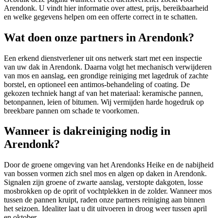
Arendonk
. U vindt hier informatie over attest, prijs, bereikbaarheid
en welke gegevens helpen om een offerte correct in te schatten.
Wat doen onze partners in Arendonk?
Een erkend dienstverlener uit ons netwerk start met een inspectie
van uw dak in Arendonk. Daarna volgt het mechanisch verwijderen
van mos en aanslag, een grondige reiniging met lagedruk of zachte
borstel, en optioneel een antimos-behandeling of coating. De
gekozen techniek hangt af van het materiaal: keramische pannen,
betonpannen, leien of bitumen. Wij vermijden harde hogedruk op
breekbare pannen om schade te voorkomen.
Wanneer is dakreiniging nodig in
Arendonk?
Door de groene omgeving van het Arendonks Heike en de nabijheid
van bossen vormen zich snel mos en algen op daken in Arendonk.
Signalen zijn groene of zwarte aanslag, verstopte dakgoten, losse
mosbrokken op de oprit of vochtplekken in de zolder. Wanneer mos
tussen de pannen kruipt, raden onze partners reiniging aan binnen
het seizoen. Idealiter laat u dit uitvoeren in droog weer tussen april
en oktober.