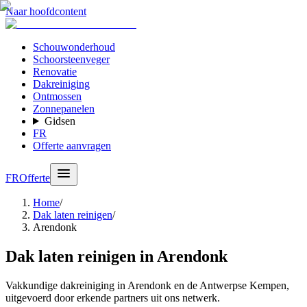
Naar hoofdcontent
Schouwonderhoud
Schoorsteenveger
Renovatie
Dakreiniging
Ontmossen
Zonnepanelen
Gidsen
FR
Offerte aanvragen
FR
Offerte
Home
/
Dak laten reinigen
/
Arendonk
Dak laten reinigen in Arendonk
Vakkundige dakreiniging in Arendonk en de Antwerpse Kempen,
uitgevoerd door erkende partners uit ons netwerk.