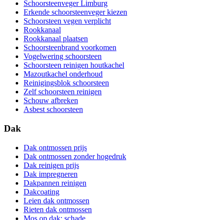
Schoorsteenveger Limburg
Erkende schoorsteenveger kiezen
Schoorsteen vegen verplicht
Rookkanaal
Rookkanaal plaatsen
Schoorsteenbrand voorkomen
Vogelwering schoorsteen
Schoorsteen reinigen houtkachel
Mazoutkachel onderhoud
Reinigingsblok schoorsteen
Zelf schoorsteen reinigen
Schouw afbreken
Asbest schoorsteen
Dak
Dak ontmossen prijs
Dak ontmossen zonder hogedruk
Dak reinigen prijs
Dak impregneren
Dakpannen reinigen
Dakcoating
Leien dak ontmossen
Rieten dak ontmossen
Mos op dak: schade