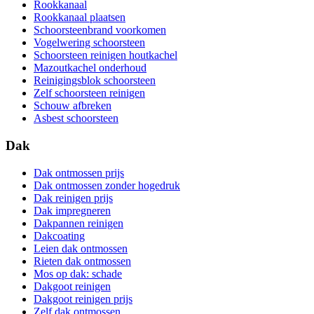
Rookkanaal
Rookkanaal plaatsen
Schoorsteenbrand voorkomen
Vogelwering schoorsteen
Schoorsteen reinigen houtkachel
Mazoutkachel onderhoud
Reinigingsblok schoorsteen
Zelf schoorsteen reinigen
Schouw afbreken
Asbest schoorsteen
Dak
Dak ontmossen prijs
Dak ontmossen zonder hogedruk
Dak reinigen prijs
Dak impregneren
Dakpannen reinigen
Dakcoating
Leien dak ontmossen
Rieten dak ontmossen
Mos op dak: schade
Dakgoot reinigen
Dakgoot reinigen prijs
Zelf dak ontmossen