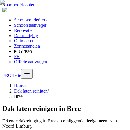
Naar hoofdcontent
Schouwonderhoud
Schoorsteenveger
Renovatie
Dakreiniging
Ontmossen
Zonnepanelen
Gidsen
FR
Offerte aanvragen
FR
Offerte
Home
/
Dak laten reinigen
/
Bree
Dak laten reinigen in Bree
Erkende dakreiniging in Bree en omliggende deelgemeentes in
Noord-Limburg.