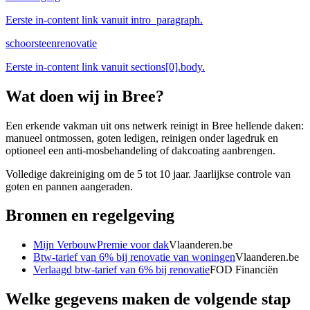
Eerste in-content link vanuit intro_paragraph.
schoorsteenrenovatie
Eerste in-content link vanuit sections[0].body.
Wat doen wij in
Bree
?
Een erkende vakman uit ons netwerk reinigt in Bree hellende daken:
manueel ontmossen, goten ledigen, reinigen onder lagedruk en
optioneel een anti-mosbehandeling of dakcoating aanbrengen.
Volledige dakreiniging om de 5 tot 10 jaar. Jaarlijkse controle van
goten en pannen aangeraden.
Bronnen en regelgeving
Mijn VerbouwPremie voor dak
Vlaanderen.be
Btw-tarief van 6% bij renovatie van woningen
Vlaanderen.be
Verlaagd btw-tarief van 6% bij renovatie
FOD Financiën
Welke gegevens maken de volgende stap