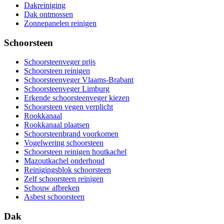
Dakreiniging
Dak ontmossen
Zonnepanelen reinigen
Schoorsteen
Schoorsteenveger prijs
Schoorsteen reinigen
Schoorsteenveger Vlaams-Brabant
Schoorsteenveger Limburg
Erkende schoorsteenveger kiezen
Schoorsteen vegen verplicht
Rookkanaal
Rookkanaal plaatsen
Schoorsteenbrand voorkomen
Vogelwering schoorsteen
Schoorsteen reinigen houtkachel
Mazoutkachel onderhoud
Reinigingsblok schoorsteen
Zelf schoorsteen reinigen
Schouw afbreken
Asbest schoorsteen
Dak