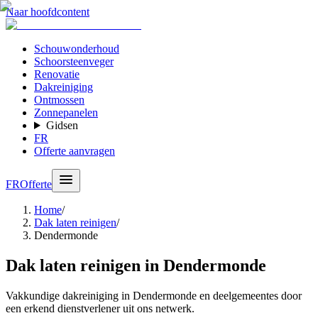
Naar hoofdcontent
Schouwonderhoud
Schoorsteenveger
Renovatie
Dakreiniging
Ontmossen
Zonnepanelen
Gidsen
FR
Offerte aanvragen
FR
Offerte
Home
/
Dak laten reinigen
/
Dendermonde
Dak laten reinigen in Dendermonde
Vakkundige dakreiniging in Dendermonde en deelgemeentes door
een erkend dienstverlener uit ons netwerk.