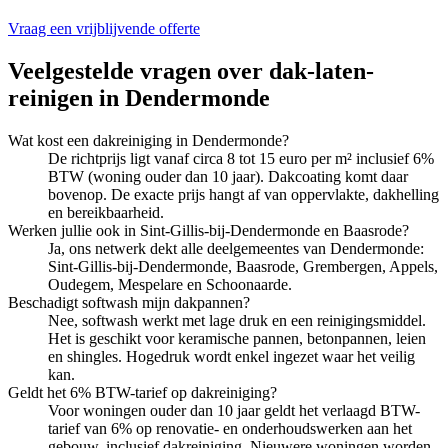
Vraag een vrijblijvende offerte
Veelgestelde vragen over
dak-laten-
reinigen
in
Dendermonde
Wat kost een dakreiniging in Dendermonde?
De richtprijs ligt vanaf circa 8 tot 15 euro per m² inclusief 6%
BTW (woning ouder dan 10 jaar). Dakcoating komt daar
bovenop. De exacte prijs hangt af van oppervlakte, dakhelling
en bereikbaarheid.
Werken jullie ook in Sint-Gillis-bij-Dendermonde en Baasrode?
Ja, ons netwerk dekt alle deelgemeentes van Dendermonde:
Sint-Gillis-bij-Dendermonde, Baasrode, Grembergen, Appels,
Oudegem, Mespelare en Schoonaarde.
Beschadigt softwash mijn dakpannen?
Nee, softwash werkt met lage druk en een reinigingsmiddel.
Het is geschikt voor keramische pannen, betonpannen, leien
en shingles. Hogedruk wordt enkel ingezet waar het veilig
kan.
Geldt het 6% BTW-tarief op dakreiniging?
Voor woningen ouder dan 10 jaar geldt het verlaagd BTW-
tarief van 6% op renovatie- en onderhoudswerken aan het
gebouw, inclusief dakreiniging. Nieuwere woningen worden