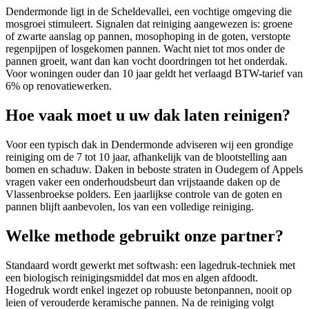
Dendermonde ligt in de Scheldevallei, een vochtige omgeving die
mosgroei stimuleert. Signalen dat reiniging aangewezen is: groene
of zwarte aanslag op pannen, mosophoping in de goten, verstopte
regenpijpen of losgekomen pannen. Wacht niet tot mos onder de
pannen groeit, want dan kan vocht doordringen tot het onderdak.
Voor woningen ouder dan 10 jaar geldt het verlaagd BTW-tarief van
6% op renovatiewerken.
Hoe vaak moet u uw dak laten reinigen?
Voor een typisch dak in Dendermonde adviseren wij een grondige
reiniging om de 7 tot 10 jaar, afhankelijk van de blootstelling aan
bomen en schaduw. Daken in beboste straten in Oudegem of Appels
vragen vaker een onderhoudsbeurt dan vrijstaande daken op de
Vlassenbroekse polders. Een jaarlijkse controle van de goten en
pannen blijft aanbevolen, los van een volledige reiniging.
Welke methode gebruikt onze partner?
Standaard wordt gewerkt met softwash: een lagedruk-techniek met
een biologisch reinigingsmiddel dat mos en algen afdoodt.
Hogedruk wordt enkel ingezet op robuuste betonpannen, nooit op
leien of verouderde keramische pannen. Na de reiniging volgt