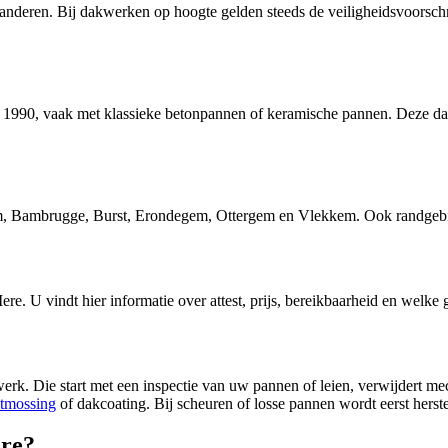
deren. Bij dakwerken op hoogte gelden steeds de veiligheidsvoorschrif
ot 1990, vaak met klassieke betonpannen of keramische pannen. Deze d
 Bambrugge, Burst, Erondegem, Ottergem en Vlekkem. Ook randgebiede
ere
. U vindt hier informatie over attest, prijs, bereikbaarheid en welke
erk. Die start met een inspectie van uw pannen of leien, verwijdert me
tmossing
of dakcoating. Bij scheuren of losse pannen wordt eerst herste
ere?