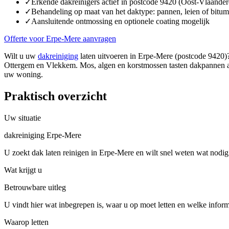
✓
Erkende dakreinigers actief in postcode 9420 (Oost-Vlaander
✓
Behandeling op maat van het daktype: pannen, leien of bitu
✓
Aansluitende ontmossing en optionele coating mogelijk
Offerte voor Erpe-Mere aanvragen
Wilt u uw
dakreiniging
laten uitvoeren in Erpe-Mere (postcode 9420)?
Ottergem en Vlekkem. Mos, algen en korstmossen tasten dakpannen aan
uw woning.
Praktisch overzicht
Uw situatie
dakreiniging Erpe-Mere
U zoekt dak laten reinigen in Erpe-Mere en wilt snel weten wat nodig 
Wat krijgt u
Betrouwbare uitleg
U vindt hier wat inbegrepen is, waar u op moet letten en welke inform
Waarop letten