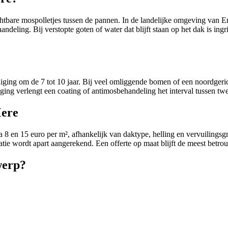
chtbare mospolletjes tussen de pannen. In de landelijke omgeving van 
handeling. Bij verstopte goten of water dat blijft staan op het dak is i
ing om de 7 tot 10 jaar. Bij veel omliggende bomen of een noordgericht
ging verlengt een coating of antimosbehandeling het interval tussen twe
Mere
rca 8 en 15 euro per m², afhankelijk van daktype, helling en vervuilings
ie wordt apart aangerekend. Een offerte op maat blijft de meest betrou
werp?