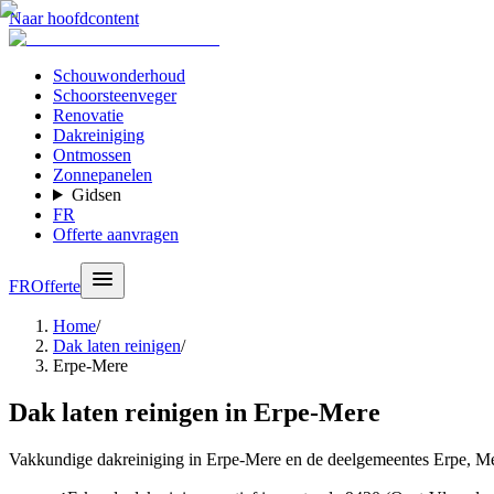
Naar hoofdcontent
Schouwonderhoud
Schoorsteenveger
Renovatie
Dakreiniging
Ontmossen
Zonnepanelen
Gidsen
FR
Offerte aanvragen
FR
Offerte
Home
/
Dak laten reinigen
/
Erpe-Mere
Dak laten reinigen in Erpe-Mere
Vakkundige dakreiniging in Erpe-Mere en de deelgemeentes Erpe, 