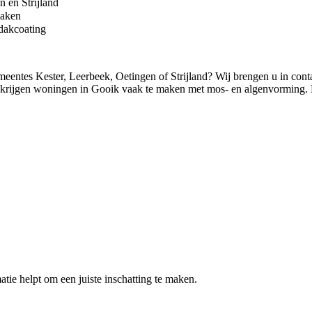
n en Strijland
daken
 dakcoating
eentes Kester, Leerbeek, Oetingen of Strijland? Wij brengen u in conta
, krijgen woningen in Gooik vaak te maken met mos- en algenvorming. E
atie helpt om een juiste inschatting te maken.