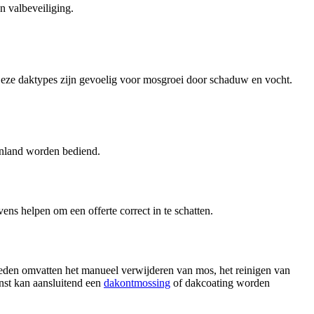
n valbeveiliging.
Deze daktypes zijn gevoelig voor mosgroei door schaduw en vocht.
enland worden bediend.
vens helpen om een offerte correct in te schatten.
heden omvatten het manueel verwijderen van mos, het reinigen van
nst kan aansluitend een
dakontmossing
of dakcoating worden