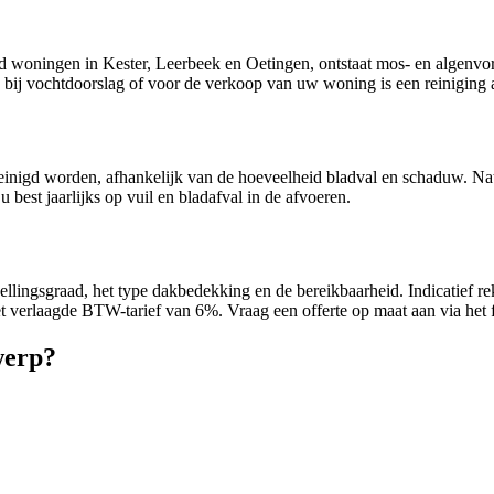
woningen in Kester, Leerbeek en Oetingen, ontstaat mos- en algenvormi
k bij vochtdoorslag of voor de verkoop van uw woning is een reiniging 
reinigd worden, afhankelijk van de hoeveelheid bladval en schaduw. N
best jaarlijks op vuil en bladafval in de afvoeren.
ellingsgraad, het type dakbedekking en de bereikbaarheid. Indicatief rek
et verlaagde BTW-tarief van 6%. Vraag een offerte op maat aan via het 
werp?