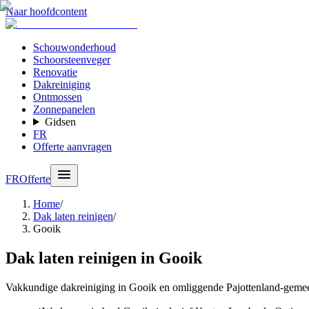
Naar hoofdcontent
Schouwonderhoud
Schoorsteenveger
Renovatie
Dakreiniging
Ontmossen
Zonnepanelen
Gidsen
FR
Offerte aanvragen
FR
Offerte
Home
/
Dak laten reinigen
/
Gooik
Dak laten reinigen in Gooik
Vakkundige dakreiniging in Gooik en omliggende Pajottenland-gemeen