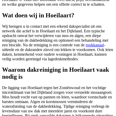
en welke gegevens helpen om een offerte correct in te schatten.
Wat doen wij in Hoeilaart?
Wij brengen u in contact met een erkend dakspecialist uit ons
netwerk die actief is in Hoeilaart en het Dijleland. Een typische
opdracht omvat het verwijderen van mos en algen, een diepe
reiniging van de dakbedekking en optioneel een behandeling met
een biocide. Na de reiniging is een controle van de
rookkanaal
-
uittrede en de dakranden zinvol om lekken te voorkomen. Ook leien
daken, kenmerkend voor oudere woningen in Hoeilaart, kunnen
veilig worden gereinigd via lagedrukmethodes.
Waarom dakreiniging in Hoeilaart vaak
nodig is
De ligging van Hoeilaart tegen het Zoniënwoud en het vochtige
microklimaat van het Dijleland zorgen voor versnelde mosaangroei.
Mos houdt vocht vast op pannen en leien, waardoor vorstschade en
barsten ontstaan. Algen en korstmossen verminderen de
waterafstoting van de dakbedekking. Tijdige reiniging verlengt de
levensduur van uw dak met meerdere jaren en voorkomt dure
herstellingen. Bij sterk vervuilde dakgoten is bijkomende uitspuiting