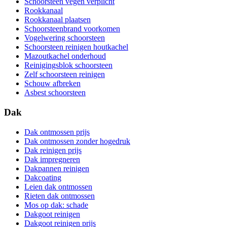
Schoorsteen vegen verplicht
Rookkanaal
Rookkanaal plaatsen
Schoorsteenbrand voorkomen
Vogelwering schoorsteen
Schoorsteen reinigen houtkachel
Mazoutkachel onderhoud
Reinigingsblok schoorsteen
Zelf schoorsteen reinigen
Schouw afbreken
Asbest schoorsteen
Dak
Dak ontmossen prijs
Dak ontmossen zonder hogedruk
Dak reinigen prijs
Dak impregneren
Dakpannen reinigen
Dakcoating
Leien dak ontmossen
Rieten dak ontmossen
Mos op dak: schade
Dakgoot reinigen
Dakgoot reinigen prijs