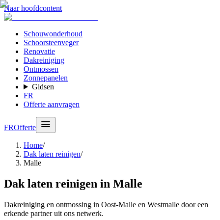
Naar hoofdcontent
Schouwonderhoud
Schoorsteenveger
Renovatie
Dakreiniging
Ontmossen
Zonnepanelen
Gidsen
FR
Offerte aanvragen
FR
Offerte
Home
/
Dak laten reinigen
/
Malle
Dak laten reinigen in Malle
Dakreiniging en ontmossing in Oost-Malle en Westmalle door een
erkende partner uit ons netwerk.