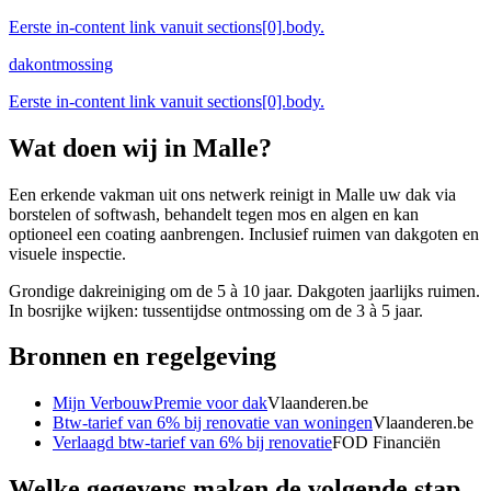
Eerste in-content link vanuit sections[0].body.
dakontmossing
Eerste in-content link vanuit sections[0].body.
Wat doen wij in
Malle
?
Een erkende vakman uit ons netwerk reinigt in Malle uw dak via
borstelen of softwash, behandelt tegen mos en algen en kan
optioneel een coating aanbrengen. Inclusief ruimen van dakgoten en
visuele inspectie.
Grondige dakreiniging om de 5 à 10 jaar. Dakgoten jaarlijks ruimen.
In bosrijke wijken: tussentijdse ontmossing om de 3 à 5 jaar.
Bronnen en regelgeving
Mijn VerbouwPremie voor dak
Vlaanderen.be
Btw-tarief van 6% bij renovatie van woningen
Vlaanderen.be
Verlaagd btw-tarief van 6% bij renovatie
FOD Financiën
Welke gegevens maken de volgende stap