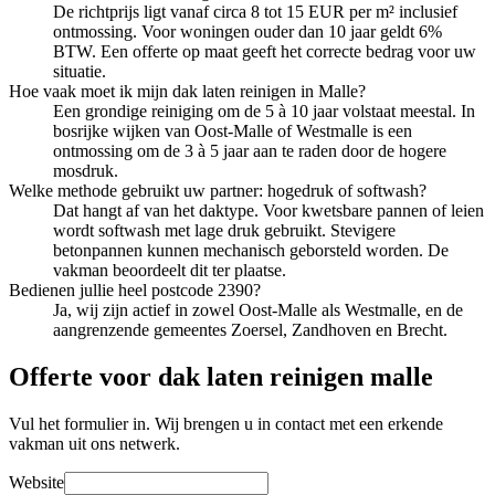
De richtprijs ligt vanaf circa 8 tot 15 EUR per m² inclusief
ontmossing. Voor woningen ouder dan 10 jaar geldt 6%
BTW. Een offerte op maat geeft het correcte bedrag voor uw
situatie.
Hoe vaak moet ik mijn dak laten reinigen in Malle?
Een grondige reiniging om de 5 à 10 jaar volstaat meestal. In
bosrijke wijken van Oost-Malle of Westmalle is een
ontmossing om de 3 à 5 jaar aan te raden door de hogere
mosdruk.
Welke methode gebruikt uw partner: hogedruk of softwash?
Dat hangt af van het daktype. Voor kwetsbare pannen of leien
wordt softwash met lage druk gebruikt. Stevigere
betonpannen kunnen mechanisch geborsteld worden. De
vakman beoordeelt dit ter plaatse.
Bedienen jullie heel postcode 2390?
Ja, wij zijn actief in zowel Oost-Malle als Westmalle, en de
aangrenzende gemeentes Zoersel, Zandhoven en Brecht.
Offerte voor dak laten reinigen malle
Vul het formulier in. Wij brengen u in contact met een erkende
vakman uit ons netwerk.
Website