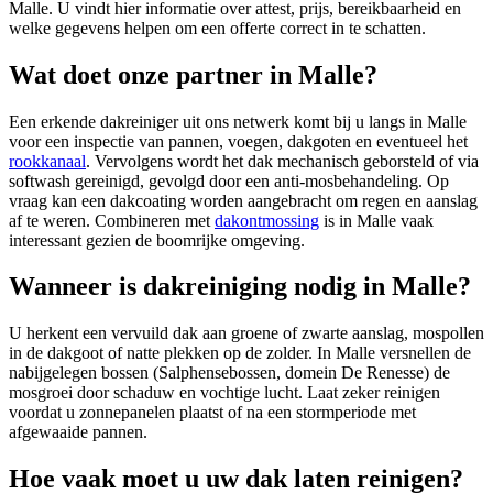
Malle
. U vindt hier informatie over attest, prijs, bereikbaarheid en
welke gegevens helpen om een offerte correct in te schatten.
Wat doet onze partner in Malle?
Een erkende dakreiniger uit ons netwerk komt bij u langs in Malle
voor een inspectie van pannen, voegen, dakgoten en eventueel het
rookkanaal
. Vervolgens wordt het dak mechanisch geborsteld of via
softwash gereinigd, gevolgd door een anti-mosbehandeling. Op
vraag kan een dakcoating worden aangebracht om regen en aanslag
af te weren. Combineren met
dakontmossing
is in Malle vaak
interessant gezien de boomrijke omgeving.
Wanneer is dakreiniging nodig in Malle?
U herkent een vervuild dak aan groene of zwarte aanslag, mospollen
in de dakgoot of natte plekken op de zolder. In Malle versnellen de
nabijgelegen bossen (Salphensebossen, domein De Renesse) de
mosgroei door schaduw en vochtige lucht. Laat zeker reinigen
voordat u zonnepanelen plaatst of na een stormperiode met
afgewaaide pannen.
Hoe vaak moet u uw dak laten reinigen?