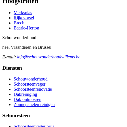
Hoogstraten
Merksplas
Rijkevorsel
Brecht
Baarle-Hertog
Schouw
onderhoud
heel Vlaanderen en Brussel
E-mail:
info@schouwonderhoudwillems.be
Diensten
Schouwonderhoud
Schoorsteenveger
Schoorsteenrenovatie
Dakreiniging
Dak ontmossen
Zonnepanelen reinigen
Schoorsteen
Schoorsteenveger prijs