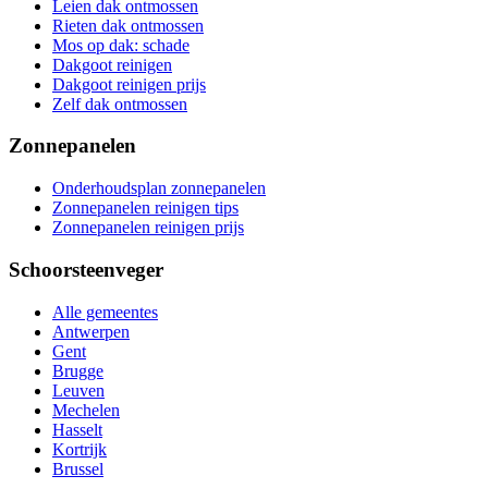
Leien dak ontmossen
Rieten dak ontmossen
Mos op dak: schade
Dakgoot reinigen
Dakgoot reinigen prijs
Zelf dak ontmossen
Zonnepanelen
Onderhoudsplan zonnepanelen
Zonnepanelen reinigen tips
Zonnepanelen reinigen prijs
Schoorsteenveger
Alle gemeentes
Antwerpen
Gent
Brugge
Leuven
Mechelen
Hasselt
Kortrijk
Brussel