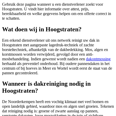
Gebruik deze pagina wanneer u een dienstverlener zoekt voor
Hoogstraten
. U vindt hier informatie over attest, prijs,
bereikbaarheid en welke gegevens helpen om een offerte correct in
te schatten.
Wat doen wij in Hoogstraten?
Een erkend dienstverlener uit ons netwerk reinigt uw dak in
Hoogstraten met aangepaste lagedruk-techniek of zachte
borsteltechniek, afhankelijk van de dakbedekking. Mos, algen en
korstmossen worden verwijderd, gevolgd door een anti-
mosbehandeling. Indien gewenst wordt nadien een
dakontmossing
herhaald als preventief onderhoud. Bij oudere pannendaken in het
centrum of bij hoeves in Meer en Wortel wordt eerst de staat van de
pannen gecontroleerd.
Wanneer is dakreiniging nodig in
Hoogstraten?
De Noorderkempen heeft een vochtig klimaat met veel bomen en
open landelijk gebied, waardoor mos en algen snel groeien. Tekenen
dat reiniging nodig is: groene of zwarte aanslag op pannen,
verstopte dakgoten, losse mospakketten in de tuin of zichtbare