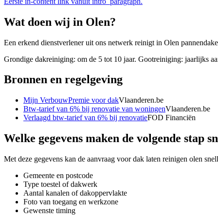
Eerste in-content link vanuit intro_paragraph.
Wat doen wij in
Olen
?
Een erkend dienstverlener uit ons netwerk reinigt in Olen pannendaken
Grondige dakreiniging: om de 5 tot 10 jaar. Gootreiniging: jaarlijks a
Bronnen en regelgeving
Mijn VerbouwPremie voor dak
Vlaanderen.be
Btw-tarief van 6% bij renovatie van woningen
Vlaanderen.be
Verlaagd btw-tarief van 6% bij renovatie
FOD Financiën
Welke gegevens maken de volgende stap sn
Met deze gegevens kan de aanvraag voor
dak laten reinigen olen
snel
Gemeente en postcode
Type toestel of dakwerk
Aantal kanalen of dakoppervlakte
Foto van toegang en werkzone
Gewenste timing