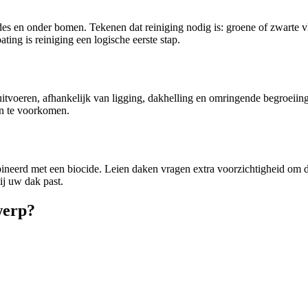
es en onder bomen. Tekenen dat reiniging nodig is: groene of zwarte 
ting is reiniging een logische eerste stap.
en uitvoeren, afhankelijk van ligging, dakhelling en omringende begroe
en te voorkomen.
eerd met een biocide. Leien daken vragen extra voorzichtigheid om de
ij uw dak past.
werp?