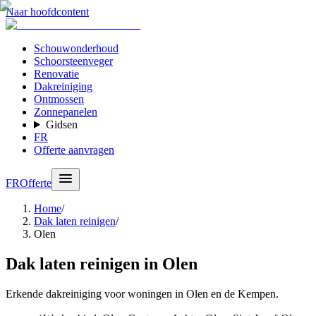
Naar hoofdcontent
Schouwonderhoud
Schoorsteenveger
Renovatie
Dakreiniging
Ontmossen
Zonnepanelen
Gidsen
FR
Offerte aanvragen
FR
Offerte
Home
/
Dak laten reinigen
/
Olen
Dak laten reinigen in Olen
Erkende dakreiniging voor woningen in Olen en de Kempen.