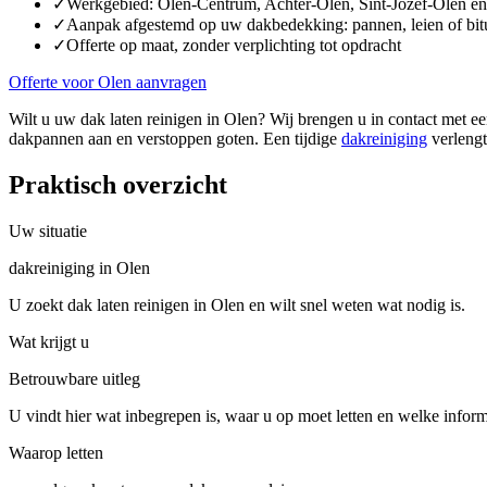
✓
Werkgebied: Olen-Centrum, Achter-Olen, Sint-Jozef-Olen 
✓
Aanpak afgestemd op uw dakbedekking: pannen, leien of bi
✓
Offerte op maat, zonder verplichting tot opdracht
Offerte voor Olen aanvragen
Wilt u uw dak laten reinigen in Olen? Wij brengen u in contact met e
dakpannen aan en verstoppen goten. Een tijdige
dakreiniging
verlengt
Praktisch overzicht
Uw situatie
dakreiniging in Olen
U zoekt dak laten reinigen in Olen en wilt snel weten wat nodig is.
Wat krijgt u
Betrouwbare uitleg
U vindt hier wat inbegrepen is, waar u op moet letten en welke inform
Waarop letten