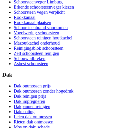
Schoorsteenveger Limburg
Erkende schoorsteenveger kiezen
Schoorsteen vegen verplicht
Rookkanaal
Rookkanaal plaatsen
Schoorsteenbrand voorkomen
Vogelwering schoorsteen
Schoorsteen reinigen houtkachel
Mazoutkachel onderhoud
Reinigingsblok schoorsteen
Zelf schoorsteen reinigen
Schouw afbreken
Asbest schoorsteen
Dak
Dak ontmossen prijs
Dak ontmossen zonder hogedruk
Dak reinigen prijs
Dak impregneren
Dakpannen reinigen
Dakcoating
Leien dak ontmossen
Rieten dak ontmossen
Mos op dak: schade