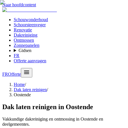
Naar hoofdcontent
Schouwonderhoud
Schoorsteenveger
Renovatie
Dakreiniging
Ontmossen
Zonnepanelen
Gidsen
FR
Offerte aanvragen
FR
Offerte
Home
/
Dak laten reinigen
/
Oostende
Dak laten reinigen in Oostende
Vakkundige dakreiniging en ontmossing in Oostende en
deelgemeentes.