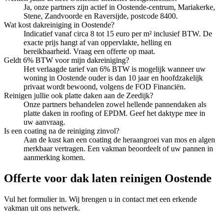
Ja, onze partners zijn actief in Oostende-centrum, Mariakerke,
Stene, Zandvoorde en Raversijde, postcode 8400.
Wat kost dakreiniging in Oostende?
Indicatief vanaf circa 8 tot 15 euro per m² inclusief BTW. De
exacte prijs hangt af van oppervlakte, helling en
bereikbaarheid. Vraag een offerte op maat.
Geldt 6% BTW voor mijn dakreiniging?
Het verlaagde tarief van 6% BTW is mogelijk wanneer uw
woning in Oostende ouder is dan 10 jaar en hoofdzakelijk
privaat wordt bewoond, volgens de FOD Financiën.
Reinigen jullie ook platte daken aan de Zeedijk?
Onze partners behandelen zowel hellende pannendaken als
platte daken in roofing of EPDM. Geef het daktype mee in
uw aanvraag.
Is een coating na de reiniging zinvol?
Aan de kust kan een coating de heraangroei van mos en algen
merkbaar vertragen. Een vakman beoordeelt of uw pannen in
aanmerking komen.
Offerte voor dak laten reinigen Oostende
Vul het formulier in. Wij brengen u in contact met een erkende
vakman uit ons netwerk.