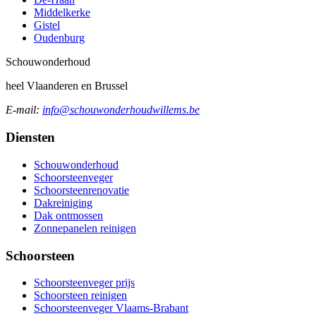
Middelkerke
Gistel
Oudenburg
Schouw
onderhoud
heel Vlaanderen en Brussel
E-mail:
info@schouwonderhoudwillems.be
Diensten
Schouwonderhoud
Schoorsteenveger
Schoorsteenrenovatie
Dakreiniging
Dak ontmossen
Zonnepanelen reinigen
Schoorsteen
Schoorsteenveger prijs
Schoorsteen reinigen
Schoorsteenveger Vlaams-Brabant