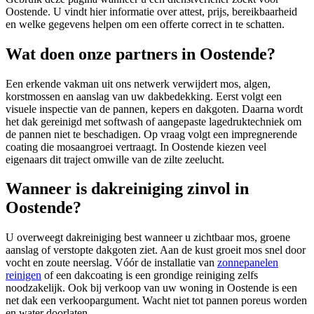
Oostende
. U vindt hier informatie over attest, prijs, bereikbaarheid
en welke gegevens helpen om een offerte correct in te schatten.
Wat doen onze partners in Oostende?
Een erkende vakman uit ons netwerk verwijdert mos, algen,
korstmossen en aanslag van uw dakbedekking. Eerst volgt een
visuele inspectie van de pannen, kepers en dakgoten. Daarna wordt
het dak gereinigd met softwash of aangepaste lagedruktechniek om
de pannen niet te beschadigen. Op vraag volgt een impregnerende
coating die mosaangroei vertraagt. In Oostende kiezen veel
eigenaars dit traject omwille van de zilte zeelucht.
Wanneer is dakreiniging zinvol in
Oostende?
U overweegt dakreiniging best wanneer u zichtbaar mos, groene
aanslag of verstopte dakgoten ziet. Aan de kust groeit mos snel door
vocht en zoute neerslag. Vóór de installatie van
zonnepanelen
reinigen
of een dakcoating is een grondige reiniging zelfs
noodzakelijk. Ook bij verkoop van uw woning in Oostende is een
net dak een verkoopargument. Wacht niet tot pannen poreus worden
en water doorlaten.