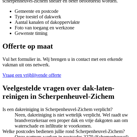
scherpenheuvel-zichem
sneller en beter beoordeeld worden.
Gemeente en postcode
Type toestel of dakwerk
Aantal kanalen of dakoppervlakte
Foto van toegang en werkzone
Gewenste timing
Offerte op maat
Vul het formulier in. Wij brengen u in contact met een erkende
vakman uit ons netwerk.
Vraag een vrijblijvende offerte
Veelgestelde vragen over
dak-laten-
reinigen
in
Scherpenheuvel-Zichem
Is een dakreiniging in Scherpenheuvel-Zichem verplicht?
Neen, dakreiniging is niet wettelijk verplicht. Wel raadt uw
brandverzekeraar een proper dak en vrije dakgoten aan om
waterschade en infiltratie te voorkomen.
Welke postcodes bedienen jullie rond Scherpenheuvel-Zichem?
Onze partners werken in postcodes 3270 (Scherpenheuvel),