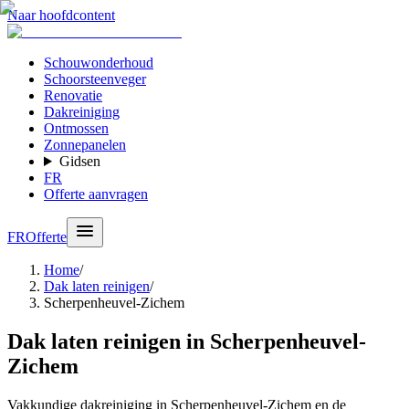
Naar hoofdcontent
Schouwonderhoud
Schoorsteenveger
Renovatie
Dakreiniging
Ontmossen
Zonnepanelen
Gidsen
FR
Offerte aanvragen
FR
Offerte
Home
/
Dak laten reinigen
/
Scherpenheuvel-Zichem
Dak laten reinigen in Scherpenheuvel-
Zichem
Vakkundige dakreiniging in Scherpenheuvel-Zichem en de