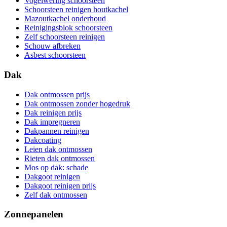
Vogelwering schoorsteen
Schoorsteen reinigen houtkachel
Mazoutkachel onderhoud
Reinigingsblok schoorsteen
Zelf schoorsteen reinigen
Schouw afbreken
Asbest schoorsteen
Dak
Dak ontmossen prijs
Dak ontmossen zonder hogedruk
Dak reinigen prijs
Dak impregneren
Dakpannen reinigen
Dakcoating
Leien dak ontmossen
Rieten dak ontmossen
Mos op dak: schade
Dakgoot reinigen
Dakgoot reinigen prijs
Zelf dak ontmossen
Zonnepanelen