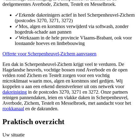
deelgemeentes Averbode, Zichem, Testelt en Messelbroek.
✓
Erkende dakreinigers actief in heel Scherpenheuvel-Zichem
(postcodes 3270, 3271, 3272)
✓
Mos, algen en korstmos verwijderd via softwash, zonder
hogedruk-schade aan pannen
✓
Werkzaam in de hele provincie Vlaams-Brabant, ook voor
losstaande hoeves en lintbebouwing
Offerte voor Scherpenheuvel-Zichem aanvragen
Een dak in Scherpenheuvel-Zichem krijgt veel te verduren. De
Hagelandse heuvels, vochtige bossen rond Averbode en de open
velden rond Zichem en Testelt zorgen voor een vochtig
microklimaat waarin mos, algen en korstmos snel gedijen. Wij
koppelen u aan een erkend dienstverlener uit ons netwerk voor
dakreiniging
in de postcodes 3270, 3271 en 3272. Onze partners
reinigen pannendaken, leien en vlakke daken in Scherpenheuvel,
Averbode, Zichem, Testelt en Messelbroek, met aandacht voor het
rookkanaal
en de dakranden.
Praktisch overzicht
Uw situatie