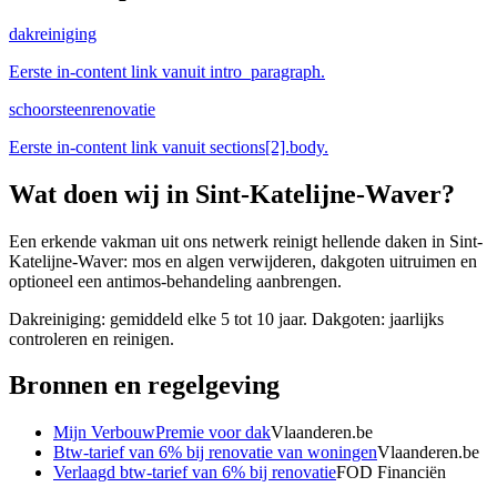
dakreiniging
Eerste in-content link vanuit intro_paragraph.
schoorsteenrenovatie
Eerste in-content link vanuit sections[2].body.
Wat doen wij in
Sint-Katelijne-Waver
?
Een erkende vakman uit ons netwerk reinigt hellende daken in Sint-
Katelijne-Waver: mos en algen verwijderen, dakgoten uitruimen en
optioneel een antimos-behandeling aanbrengen.
Dakreiniging: gemiddeld elke 5 tot 10 jaar. Dakgoten: jaarlijks
controleren en reinigen.
Bronnen en regelgeving
Mijn VerbouwPremie voor dak
Vlaanderen.be
Btw-tarief van 6% bij renovatie van woningen
Vlaanderen.be
Verlaagd btw-tarief van 6% bij renovatie
FOD Financiën