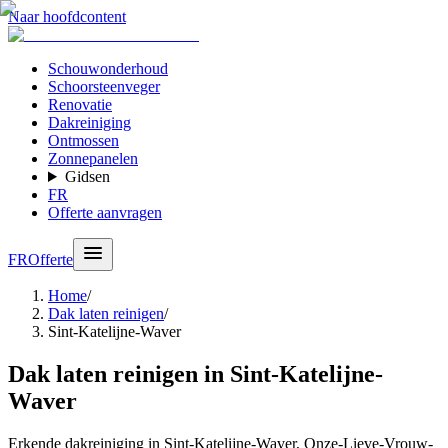
Naar hoofdcontent
Schouwonderhoud
Schoorsteenveger
Renovatie
Dakreiniging
Ontmossen
Zonnepanelen
Gidsen
FR
Offerte aanvragen
FR
Offerte
Home
/
Dak laten reinigen
/
Sint-Katelijne-Waver
Dak laten reinigen in Sint-Katelijne-
Waver
Erkende dakreiniging in Sint-Katelijne-Waver, Onze-Lieve-Vrouw-