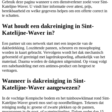
Gebruik deze pagina wanneer u een dienstverlener zoekt voor
Sint-
Katelijne-Waver
. U vindt hier informatie over attest, prijs,
bereikbaarheid en welke gegevens helpen om een offerte correct in
te schatten.
Wat houdt een dakreiniging in Sint-
Katelijne-Waver in?
Een partner uit ons netwerk start met een inspectie van de
dakbedekking. Loszittende pannen, scheuren en mosophoping
worden in kaart gebracht. Vervolgens wordt het dak mechanisch
geborsteld of gereinigd met lagedrukspoeling, afhankelijk van het
materiaal. Daarna worden de dakgoten uitgeruimd. Op vraag volgt
een nabehandeling met een antimos-product om hergroei te
vertragen.
Wanneer is dakreiniging in Sint-
Katelijne-Waver aangewezen?
In de vochtige Kempische bodem en het tuinbouwklimaat rond Sint-
Katelijne-Waver groeit mos snel op noordhellingen. Tekenen dat
reiniging nodig is: groene of zwarte plekken op de pannen,
mosproppen in de goot, of waterinsijpeling. Daken ouder dan 15