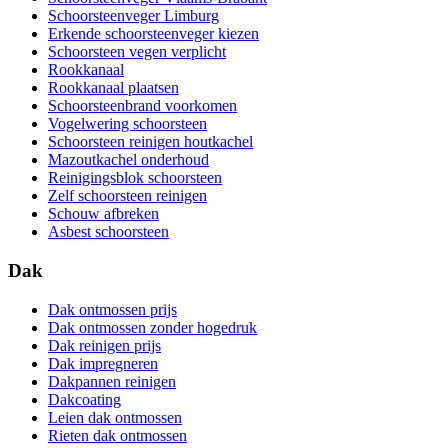
Schoorsteenveger Limburg
Erkende schoorsteenveger kiezen
Schoorsteen vegen verplicht
Rookkanaal
Rookkanaal plaatsen
Schoorsteenbrand voorkomen
Vogelwering schoorsteen
Schoorsteen reinigen houtkachel
Mazoutkachel onderhoud
Reinigingsblok schoorsteen
Zelf schoorsteen reinigen
Schouw afbreken
Asbest schoorsteen
Dak
Dak ontmossen prijs
Dak ontmossen zonder hogedruk
Dak reinigen prijs
Dak impregneren
Dakpannen reinigen
Dakcoating
Leien dak ontmossen
Rieten dak ontmossen