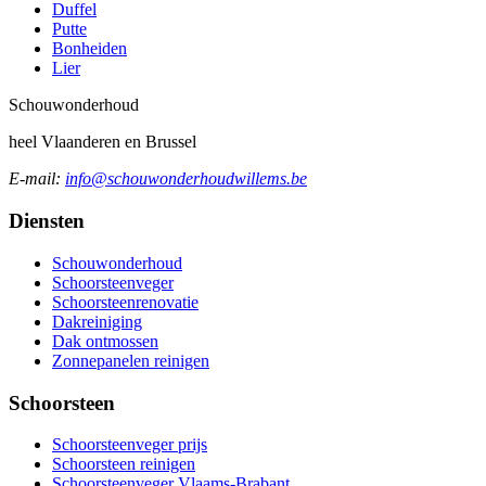
Duffel
Putte
Bonheiden
Lier
Schouw
onderhoud
heel Vlaanderen en Brussel
E-mail:
info@schouwonderhoudwillems.be
Diensten
Schouwonderhoud
Schoorsteenveger
Schoorsteenrenovatie
Dakreiniging
Dak ontmossen
Zonnepanelen reinigen
Schoorsteen
Schoorsteenveger prijs
Schoorsteen reinigen
Schoorsteenveger Vlaams-Brabant