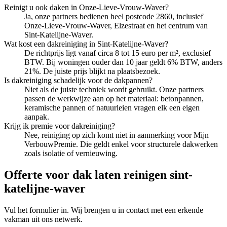
Reinigt u ook daken in Onze-Lieve-Vrouw-Waver?
Ja, onze partners bedienen heel postcode 2860, inclusief
Onze-Lieve-Vrouw-Waver, Elzestraat en het centrum van
Sint-Katelijne-Waver.
Wat kost een dakreiniging in Sint-Katelijne-Waver?
De richtprijs ligt vanaf circa 8 tot 15 euro per m², exclusief
BTW. Bij woningen ouder dan 10 jaar geldt 6% BTW, anders
21%. De juiste prijs blijkt na plaatsbezoek.
Is dakreiniging schadelijk voor de dakpannen?
Niet als de juiste techniek wordt gebruikt. Onze partners
passen de werkwijze aan op het materiaal: betonpannen,
keramische pannen of natuurleien vragen elk een eigen
aanpak.
Krijg ik premie voor dakreiniging?
Nee, reiniging op zich komt niet in aanmerking voor Mijn
VerbouwPremie. Die geldt enkel voor structurele dakwerken
zoals isolatie of vernieuwing.
Offerte voor dak laten reinigen sint-
katelijne-waver
Vul het formulier in. Wij brengen u in contact met een erkende
vakman uit ons netwerk.