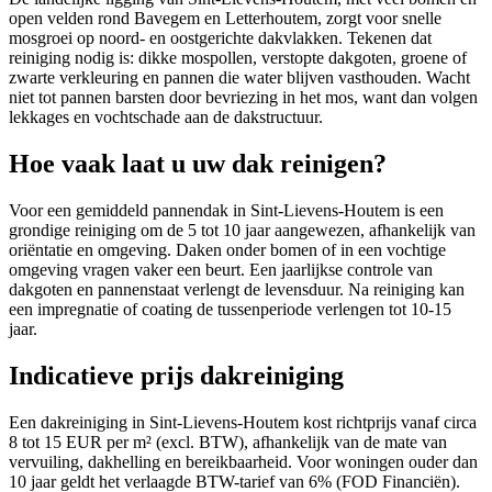
open velden rond Bavegem en Letterhoutem, zorgt voor snelle
mosgroei op noord- en oostgerichte dakvlakken. Tekenen dat
reiniging nodig is: dikke mospollen, verstopte dakgoten, groene of
zwarte verkleuring en pannen die water blijven vasthouden. Wacht
niet tot pannen barsten door bevriezing in het mos, want dan volgen
lekkages en vochtschade aan de dakstructuur.
Hoe vaak laat u uw dak reinigen?
Voor een gemiddeld pannendak in Sint-Lievens-Houtem is een
grondige reiniging om de 5 tot 10 jaar aangewezen, afhankelijk van
oriëntatie en omgeving. Daken onder bomen of in een vochtige
omgeving vragen vaker een beurt. Een jaarlijkse controle van
dakgoten en pannenstaat verlengt de levensduur. Na reiniging kan
een impregnatie of coating de tussenperiode verlengen tot 10-15
jaar.
Indicatieve prijs dakreiniging
Een dakreiniging in Sint-Lievens-Houtem kost richtprijs vanaf circa
8 tot 15 EUR per m² (excl. BTW), afhankelijk van de mate van
vervuiling, dakhelling en bereikbaarheid. Voor woningen ouder dan
10 jaar geldt het verlaagde BTW-tarief van 6% (FOD Financiën).