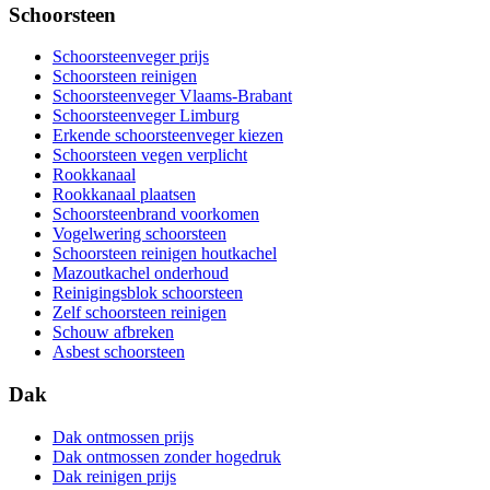
Schoorsteen
Schoorsteenveger prijs
Schoorsteen reinigen
Schoorsteenveger Vlaams-Brabant
Schoorsteenveger Limburg
Erkende schoorsteenveger kiezen
Schoorsteen vegen verplicht
Rookkanaal
Rookkanaal plaatsen
Schoorsteenbrand voorkomen
Vogelwering schoorsteen
Schoorsteen reinigen houtkachel
Mazoutkachel onderhoud
Reinigingsblok schoorsteen
Zelf schoorsteen reinigen
Schouw afbreken
Asbest schoorsteen
Dak
Dak ontmossen prijs
Dak ontmossen zonder hogedruk
Dak reinigen prijs