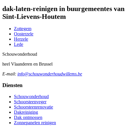
dak-laten-reinigen in buurgemeentes van
Sint-Lievens-Houtem
Zottegem
Oosterzele
Herzele
Lede
Schouw
onderhoud
heel Vlaanderen en Brussel
E-mail:
info@schouwonderhoudwillems.be
Diensten
Schouwonderhoud
Schoorsteenveger
Schoorsteenrenovatie
Dakreiniging
Dak ontmossen
Zonnepanelen reinigen