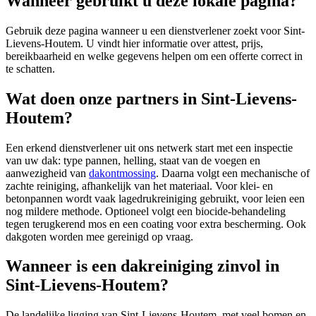
Wanneer gebruikt u deze lokale pagina?
Gebruik deze pagina wanneer u een dienstverlener zoekt voor
Sint-
Lievens-Houtem
. U vindt hier informatie over attest, prijs,
bereikbaarheid en welke gegevens helpen om een offerte correct in
te schatten.
Wat doen onze partners in Sint-Lievens-
Houtem?
Een erkend dienstverlener uit ons netwerk start met een inspectie
van uw dak: type pannen, helling, staat van de voegen en
aanwezigheid van
dakontmossing
. Daarna volgt een mechanische of
zachte reiniging, afhankelijk van het materiaal. Voor klei- en
betonpannen wordt vaak lagedrukreiniging gebruikt, voor leien een
nog mildere methode. Optioneel volgt een biocide-behandeling
tegen terugkerend mos en een coating voor extra bescherming. Ook
dakgoten worden mee gereinigd op vraag.
Wanneer is een dakreiniging zinvol in
Sint-Lievens-Houtem?
De landelijke ligging van Sint-Lievens-Houtem, met veel bomen en