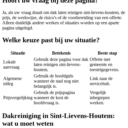
Hoort uw vraag bij deze pagina?
Ja, als uw vraag draait om
dak laten reinigen sint-lievens-houtem
, de
prijs, de werkwijze, de risico's of de voorbereiding van een offerte.
Alleen duidelijk andere werken of situaties worden op een aparte
pagina uitgelegd.
Welke keuze past bij uw situatie?
Situatie
Betekenis
Beste stap
Gebruik deze pagina voor dak
Offerte met
Lokale
laten reinigen sint-lievens-
gemeente en
aanvraag
houtem.
toestelgegevens.
Gebruik de hoofdgids
Algemene
Link naar de
wanneer de stad nog niet
uitleg
servicehub.
belangrijk is.
Gebruik de prijspagina
Vergelijk
Prijsvergelijking
wanneer de kost de
inbegrepen
hoofdvraag is.
werken.
Dakreiniging in Sint-Lievens-Houtem:
wat u moet weten