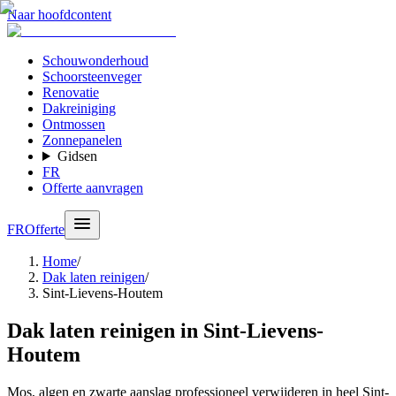
Naar hoofdcontent
Schouwonderhoud
Schoorsteenveger
Renovatie
Dakreiniging
Ontmossen
Zonnepanelen
Gidsen
FR
Offerte aanvragen
FR
Offerte
Home
/
Dak laten reinigen
/
Sint-Lievens-Houtem
Dak laten reinigen in Sint-Lievens-
Houtem
Mos, algen en zwarte aanslag professioneel verwijderen in heel Sint-