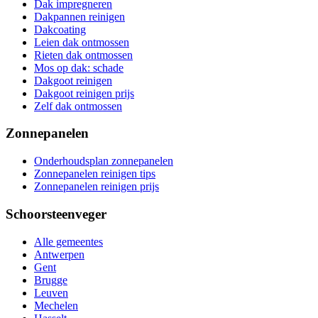
Dak impregneren
Dakpannen reinigen
Dakcoating
Leien dak ontmossen
Rieten dak ontmossen
Mos op dak: schade
Dakgoot reinigen
Dakgoot reinigen prijs
Zelf dak ontmossen
Zonnepanelen
Onderhoudsplan zonnepanelen
Zonnepanelen reinigen tips
Zonnepanelen reinigen prijs
Schoorsteenveger
Alle gemeentes
Antwerpen
Gent
Brugge
Leuven
Mechelen