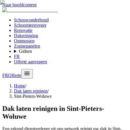
Naar hoofdcontent
Schouwonderhoud
Schoorsteenveger
Renovatie
Dakreiniging
Ontmossen
Zonnepanelen
Gidsen
FR
Offerte aanvragen
FR
Offerte
Home
/
Dak laten reinigen
/
Sint-Pieters-Woluwe
Dak laten reinigen in Sint-Pieters-
Woluwe
Een erkend dienstverlener uit ons netwerk reinigt uw dak in Sint-