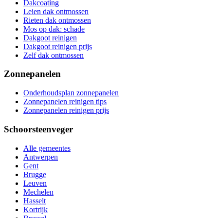
Dakcoating
Leien dak ontmossen
Rieten dak ontmossen
Mos op dak: schade
Dakgoot reinigen
Dakgoot reinigen prijs
Zelf dak ontmossen
Zonnepanelen
Onderhoudsplan zonnepanelen
Zonnepanelen reinigen tips
Zonnepanelen reinigen prijs
Schoorsteenveger
Alle gemeentes
Antwerpen
Gent
Brugge
Leuven
Mechelen
Hasselt
Kortrijk