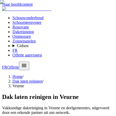
Naar hoofdcontent
Schouwonderhoud
Schoorsteenveger
Renovatie
Dakreiniging
Ontmossen
Zonnepanelen
Gidsen
FR
Offerte aanvragen
FR
Offerte
Home
/
Dak laten reinigen
/
Veurne
Dak laten reinigen in Veurne
Vakkundige dakreiniging in Veurne en deelgemeentes, uitgevoerd
door een erkende partner uit ons netwerk.