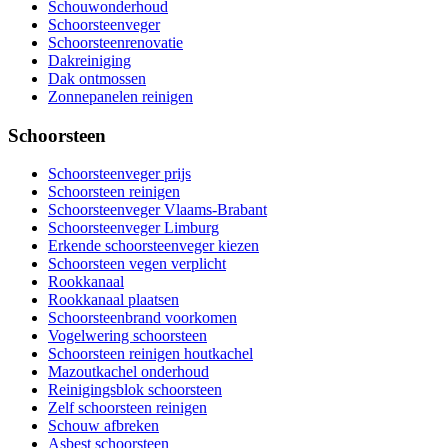
Schouwonderhoud
Schoorsteenveger
Schoorsteenrenovatie
Dakreiniging
Dak ontmossen
Zonnepanelen reinigen
Schoorsteen
Schoorsteenveger prijs
Schoorsteen reinigen
Schoorsteenveger Vlaams-Brabant
Schoorsteenveger Limburg
Erkende schoorsteenveger kiezen
Schoorsteen vegen verplicht
Rookkanaal
Rookkanaal plaatsen
Schoorsteenbrand voorkomen
Vogelwering schoorsteen
Schoorsteen reinigen houtkachel
Mazoutkachel onderhoud
Reinigingsblok schoorsteen
Zelf schoorsteen reinigen
Schouw afbreken
Asbest schoorsteen