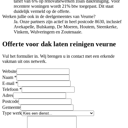
tarief van 6% op renovatiewerken zoals dakreiniging. Voor
recentere woningen wordt 21% btw toegepast. Dit staat
duidelijk vermeld op de offerte.
Werken jullie ook in de deelgemeentes van Veurne?
Ja. Onze partners zijn actief in heel postcode 8630, inclusief
Avekapelle, Bulskamp, De Moeren, Houtem, Steenkerke,
Vinkem, Wulveringem en Zoutenaaie.
Offerte voor dak laten reinigen veurne
Vul het formulier in. Wij brengen u in contact met een erkende
vakman uit ons netwerk.
Website
Naam
*
E-mail
*
Telefoon
*
Adres
Postcode
Gemeente
Type werk