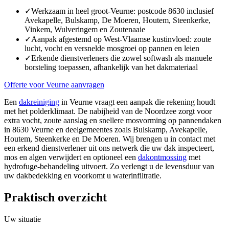
✓
Werkzaam in heel groot-Veurne: postcode 8630 inclusief
Avekapelle, Bulskamp, De Moeren, Houtem, Steenkerke,
Vinkem, Wulveringem en Zoutenaaie
✓
Aanpak afgestemd op West-Vlaamse kustinvloed: zoute
lucht, vocht en versnelde mosgroei op pannen en leien
✓
Erkende dienstverleners die zowel softwash als manuele
borsteling toepassen, afhankelijk van het dakmateriaal
Offerte voor Veurne aanvragen
Een
dakreiniging
in Veurne vraagt een aanpak die rekening houdt
met het polderklimaat. De nabijheid van de Noordzee zorgt voor
extra vocht, zoute aanslag en snellere mosvorming op pannendaken
in 8630 Veurne en deelgemeentes zoals Bulskamp, Avekapelle,
Houtem, Steenkerke en De Moeren. Wij brengen u in contact met
een erkend dienstverlener uit ons netwerk die uw dak inspecteert,
mos en algen verwijdert en optioneel een
dakontmossing
met
hydrofuge-behandeling uitvoert. Zo verlengt u de levensduur van
uw dakbedekking en voorkomt u waterinfiltratie.
Praktisch overzicht
Uw situatie