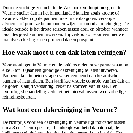
Door de vochtige zeelucht in de Westhoek verloopt mosgroei in
Veurne sneller dan in het binnenland. Signalen zoals groene of
zwarte vlekken op de pannen, mos in de dakgoten, verstopte
afvoeren of poreuze betonpannen wijzen op nood aan reiniging. De
ideale periode is het droge seizoen tussen april en oktober, wanneer
biocides goed kunnen inwerken. Bij verkoop of voor een nieuwe
brandverzekering is een proper dak een pluspunt.
Hoe vaak moet u een dak laten reinigen?
Voor woningen in Veurne en de polders raden onze partners aan om
elke 5 tot 10 jaar een grondige dakreiniging te laten uitvoeren.
Pannendaken in beton vragen vaker een beurt dan keramische
pannen of natuurleien. Een jaarlijkse visuele controle van het dak en
de goten is altijd verstandig, zeker na stormen vanuit zee. Een
hydrofuge-behandeling verlengt het interval tussen twee volledige
reinigingsbeurten.
Wat kost een dakreiniging in Veurne?
De richtprijs voor een dakreiniging in Veurne ligt indicatief tussen
circa 8 en 15 euro per m², afhankelijk van het dakmateriaal, de
hellingsgraad, de bereikbaarheid en de toestand van het dak. Een