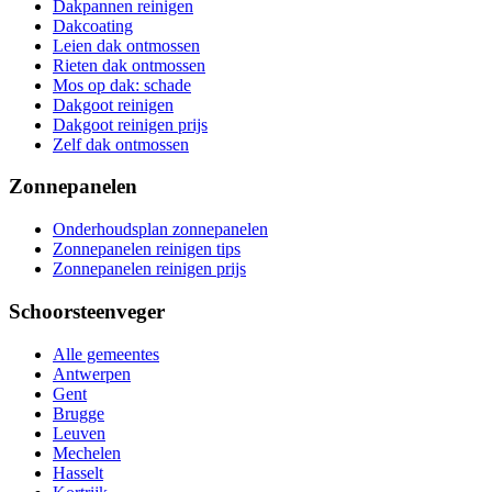
Dakpannen reinigen
Dakcoating
Leien dak ontmossen
Rieten dak ontmossen
Mos op dak: schade
Dakgoot reinigen
Dakgoot reinigen prijs
Zelf dak ontmossen
Zonnepanelen
Onderhoudsplan zonnepanelen
Zonnepanelen reinigen tips
Zonnepanelen reinigen prijs
Schoorsteenveger
Alle gemeentes
Antwerpen
Gent
Brugge
Leuven
Mechelen
Hasselt