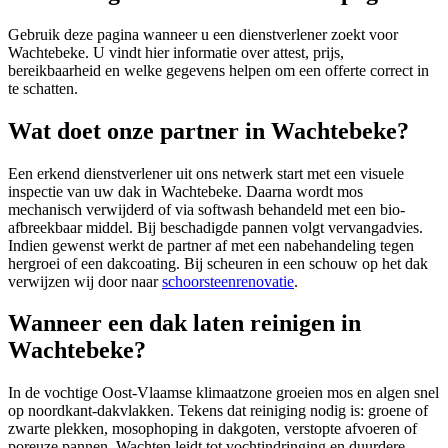
Gebruik deze pagina wanneer u een dienstverlener zoekt voor
Wachtebeke
. U vindt hier informatie over attest, prijs,
bereikbaarheid en welke gegevens helpen om een offerte correct in
te schatten.
Wat doet onze partner in Wachtebeke?
Een erkend dienstverlener uit ons netwerk start met een visuele
inspectie van uw dak in Wachtebeke. Daarna wordt mos
mechanisch verwijderd of via softwash behandeld met een bio-
afbreekbaar middel. Bij beschadigde pannen volgt vervangadvies.
Indien gewenst werkt de partner af met een nabehandeling tegen
hergroei of een dakcoating. Bij scheuren in een schouw op het dak
verwijzen wij door naar
schoorsteenrenovatie
.
Wanneer een dak laten reinigen in
Wachtebeke?
In de vochtige Oost-Vlaamse klimaatzone groeien mos en algen snel
op noordkant-dakvlakken. Tekens dat reiniging nodig is: groene of
zwarte plekken, mosophoping in dakgoten, verstopte afvoeren of
poreuze pannen. Wachten leidt tot vochtindringing en duurdere