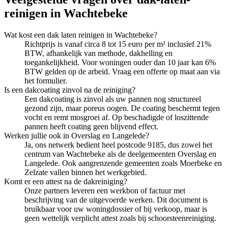
reinigen
in
Wachtebeke
Wat kost een dak laten reinigen in Wachtebeke?
Richtprijs is vanaf circa 8 tot 15 euro per m² inclusief 21%
BTW, afhankelijk van methode, dakhelling en
toegankelijkheid. Voor woningen ouder dan 10 jaar kan 6%
BTW gelden op de arbeid. Vraag een offerte op maat aan via
het formulier.
Is een dakcoating zinvol na de reiniging?
Een dakcoating is zinvol als uw pannen nog structureel
gezond zijn, maar poreus oogen. De coating beschermt tegen
vocht en remt mosgroei af. Op beschadigde of loszittende
pannen heeft coating geen blijvend effect.
Werken jullie ook in Overslag en Langelede?
Ja, ons netwerk bedient heel postcode 9185, dus zowel het
centrum van Wachtebeke als de deelgemeenten Overslag en
Langelede. Ook aangrenzende gemeenten zoals Moerbeke en
Zelzate vallen binnen het werkgebied.
Komt er een attest na de dakreiniging?
Onze partners leveren een werkbon of factuur met
beschrijving van de uitgevoerde werken. Dit document is
bruikbaar voor uw woningdossier of bij verkoop, maar is
geen wettelijk verplicht attest zoals bij schoorsteenreiniging.