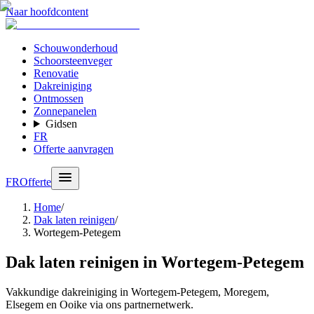
Naar hoofdcontent
Schouwonderhoud
Schoorsteenveger
Renovatie
Dakreiniging
Ontmossen
Zonnepanelen
Gidsen
FR
Offerte aanvragen
FR
Offerte
Home
/
Dak laten reinigen
/
Wortegem-Petegem
Dak laten reinigen in Wortegem-Petegem
Vakkundige dakreiniging in Wortegem-Petegem, Moregem,
Elsegem en Ooike via ons partnernetwerk.