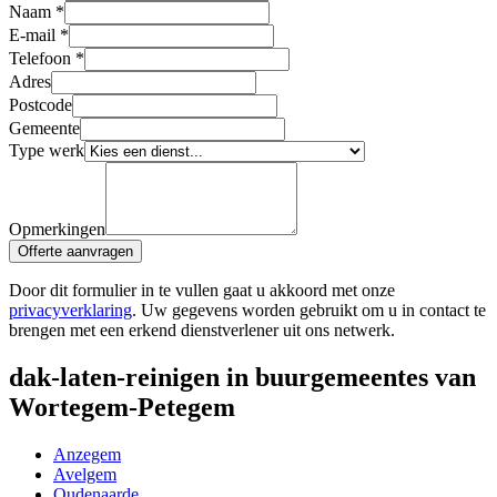
Naam
*
E-mail
*
Telefoon
*
Adres
Postcode
Gemeente
Type werk
Opmerkingen
Offerte aanvragen
Door dit formulier in te vullen gaat u akkoord met onze
privacyverklaring
. Uw gegevens worden gebruikt om u in contact te
brengen met een erkend dienstverlener uit ons netwerk.
dak-laten-reinigen in buurgemeentes van
Wortegem-Petegem
Anzegem
Avelgem
Oudenaarde