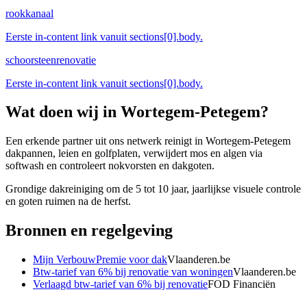
rookkanaal
Eerste in-content link vanuit sections[0].body.
schoorsteenrenovatie
Eerste in-content link vanuit sections[0].body.
Wat doen wij in
Wortegem-Petegem
?
Een erkende partner uit ons netwerk reinigt in Wortegem-Petegem
dakpannen, leien en golfplaten, verwijdert mos en algen via
softwash en controleert nokvorsten en dakgoten.
Grondige dakreiniging om de 5 tot 10 jaar, jaarlijkse visuele controle
en goten ruimen na de herfst.
Bronnen en regelgeving
Mijn VerbouwPremie voor dak
Vlaanderen.be
Btw-tarief van 6% bij renovatie van woningen
Vlaanderen.be
Verlaagd btw-tarief van 6% bij renovatie
FOD Financiën