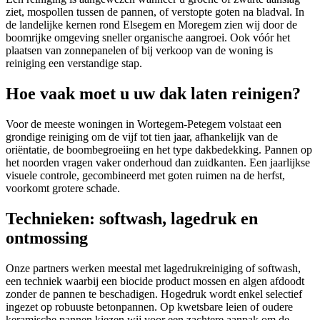
ziet, mospollen tussen de pannen, of verstopte goten na bladval. In
de landelijke kernen rond Elsegem en Moregem zien wij door de
boomrijke omgeving sneller organische aangroei. Ook vóór het
plaatsen van zonnepanelen of bij verkoop van de woning is
reiniging een verstandige stap.
Hoe vaak moet u uw dak laten reinigen?
Voor de meeste woningen in Wortegem-Petegem volstaat een
grondige reiniging om de vijf tot tien jaar, afhankelijk van de
oriëntatie, de boombegroeiing en het type dakbedekking. Pannen op
het noorden vragen vaker onderhoud dan zuidkanten. Een jaarlijkse
visuele controle, gecombineerd met goten ruimen na de herfst,
voorkomt grotere schade.
Technieken: softwash, lagedruk en
ontmossing
Onze partners werken meestal met lagedrukreiniging of softwash,
een techniek waarbij een biocide product mossen en algen afdoodt
zonder de pannen te beschadigen. Hogedruk wordt enkel selectief
ingezet op robuuste betonpannen. Op kwetsbare leien of oudere
keramische pannen kiezen wij voor een zachtere aanpak om de