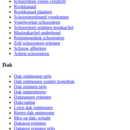
Schoorsteen vegen verplicht
Rookkanaal
Rookkanaal plaatsen
Schoorsteenbrand voorkomen
Vogelwering schoorsteen
Schoorsteen reinigen houtkachel
Mazoutkachel onderhoud
Reinigingsblok schoorsteen
Zelf schoorsteen reinigen
Schouw afbreken
Asbest schoorsteen
Dak
Dak ontmossen prijs
Dak ontmossen zonder hogedruk
Dak reinigen prijs
Dak impregneren
Dakpannen reinigen
Dakcoating
Leien dak ontmossen
Rieten dak ontmossen
Mos op dak: schade
Dakgoot reinigen
Dakgoot reinigen prijs