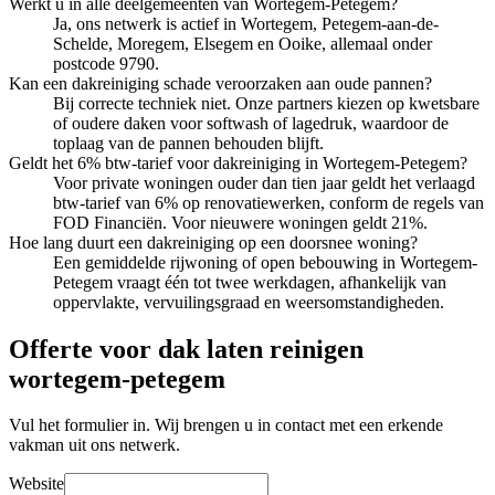
Werkt u in alle deelgemeenten van Wortegem-Petegem?
Ja, ons netwerk is actief in Wortegem, Petegem-aan-de-
Schelde, Moregem, Elsegem en Ooike, allemaal onder
postcode 9790.
Kan een dakreiniging schade veroorzaken aan oude pannen?
Bij correcte techniek niet. Onze partners kiezen op kwetsbare
of oudere daken voor softwash of lagedruk, waardoor de
toplaag van de pannen behouden blijft.
Geldt het 6% btw-tarief voor dakreiniging in Wortegem-Petegem?
Voor private woningen ouder dan tien jaar geldt het verlaagd
btw-tarief van 6% op renovatiewerken, conform de regels van
FOD Financiën. Voor nieuwere woningen geldt 21%.
Hoe lang duurt een dakreiniging op een doorsnee woning?
Een gemiddelde rijwoning of open bebouwing in Wortegem-
Petegem vraagt één tot twee werkdagen, afhankelijk van
oppervlakte, vervuilingsgraad en weersomstandigheden.
Offerte voor dak laten reinigen
wortegem-petegem
Vul het formulier in. Wij brengen u in contact met een erkende
vakman uit ons netwerk.
Website