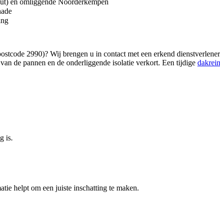
out) en omliggende Noorderkempen
hade
ing
ostcode 2990)? Wij brengen u in contact met een erkend dienstverlener
an de pannen en de onderliggende isolatie verkort. Een tijdige
dakrei
g is.
atie helpt om een juiste inschatting te maken.