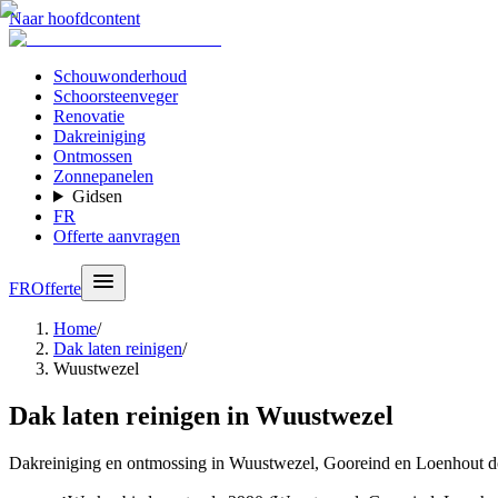
Naar hoofdcontent
Schouwonderhoud
Schoorsteenveger
Renovatie
Dakreiniging
Ontmossen
Zonnepanelen
Gidsen
FR
Offerte aanvragen
FR
Offerte
Home
/
Dak laten reinigen
/
Wuustwezel
Dak laten reinigen in Wuustwezel
Dakreiniging en ontmossing in Wuustwezel, Gooreind en Loenhout d