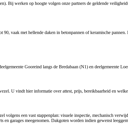
. Bij werken op hoogte volgen onze partners de geldende veiligheidsr
 tot 90, vaak met hellende daken in betonpannen of keramische pannen. 
deelgemeente Gooreind langs de Bredabaan (N1) en deelgemeente Loen
wezel
. U vindt hier informatie over attest, prijs, bereikbaarheid en welk
zel volgens een vast stappenplan: visuele inspectie, mechanisch verwi
ts en garages meegenomen. Dakgoten worden indien gewenst leeggema