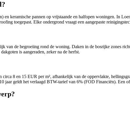
l?
) en keramische pannen op vrijstaande en halfopen woningen. In Loenh
ofing toegepast. Elke ondergrond vraagt een aangepaste reinigingste
kelijk van de begroeiing rond de woning. Daken in de bosrijke zones ri
 dakgoten is aangeraden, zeker na de herfst.
sen circa 8 en 15 EUR per m², afhankelijk van de oppervlakte, hellingsg
10 jaar geldt het verlaagd BTW-tarief van 6% (FOD Financiën). Een offer
werp?