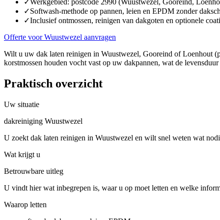
✓
Werkgebied: postcode 2990 (Wuustwezel, Gooreind, Loenh
✓
Softwash-methode op pannen, leien en EPDM zonder daksc
✓
Inclusief ontmossen, reinigen van dakgoten en optionele coat
Offerte voor Wuustwezel aanvragen
Wilt u uw dak laten reinigen in Wuustwezel, Gooreind of Loenhout (p
korstmossen houden vocht vast op uw dakpannen, wat de levensduur v
Praktisch overzicht
Uw situatie
dakreiniging Wuustwezel
U zoekt dak laten reinigen in Wuustwezel en wilt snel weten wat nodi
Wat krijgt u
Betrouwbare uitleg
U vindt hier wat inbegrepen is, waar u op moet letten en welke inform
Waarop letten