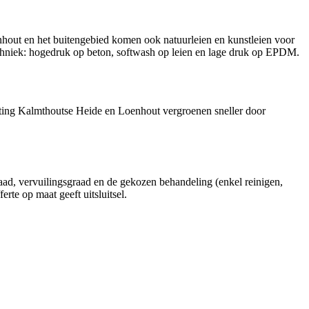
out en het buitengebied komen ook natuurleien en kunstleien voor
chniek: hogedruk op beton, softwash op leien en lage druk op EPDM.
chting Kalmthoutse Heide en Loenhout vergroenen sneller door
raad, vervuilingsgraad en de gekozen behandeling (enkel reinigen,
te op maat geeft uitsluitsel.