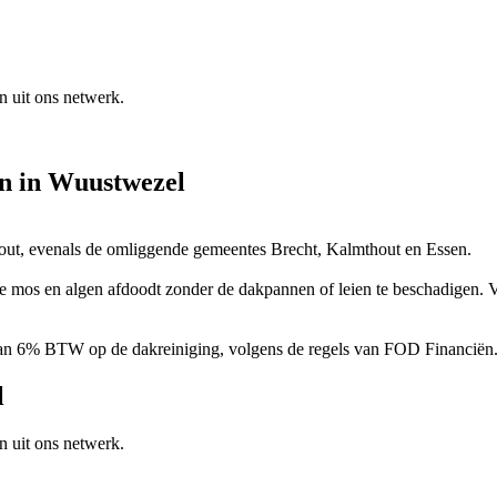
n uit ons netwerk.
en
in
Wuustwezel
ut, evenals de omliggende gemeentes Brecht, Kalmthout en Essen.
ie mos en algen afdoodt zonder de dakpannen of leien te beschadigen.
f van 6% BTW op de dakreiniging, volgens de regels van FOD Financiën.
l
n uit ons netwerk.