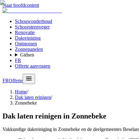
Naar hoofdcontent
Schouwonderhoud
Schoorsteenveger
Renovatie
Dakreiniging
Ontmossen
Zonnepanelen
Gidsen
FR
Offerte aanvragen
FR
Offerte
Home
/
Dak laten reinigen
/
Zonnebeke
Dak laten reinigen in Zonnebeke
Vakkundige dakreiniging in Zonnebeke en de deelgemeentes Beselare