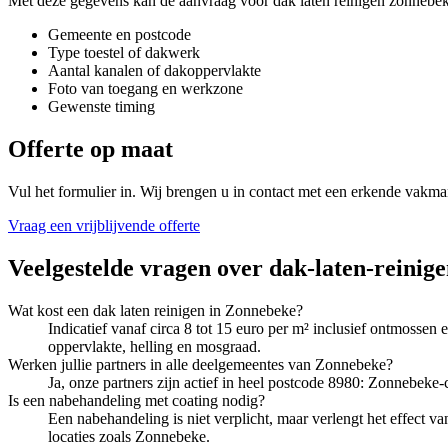
Met deze gegevens kan de aanvraag voor
dak laten reinigen zonnebe
Gemeente en postcode
Type toestel of dakwerk
Aantal kanalen of dakoppervlakte
Foto van toegang en werkzone
Gewenste timing
Offerte op maat
Vul het formulier in. Wij brengen u in contact met een erkende vakma
Vraag een vrijblijvende offerte
Veelgestelde vragen over
dak-laten-reinig
Wat kost een dak laten reinigen in Zonnebeke?
Indicatief vanaf circa 8 tot 15 euro per m² inclusief ontmos
oppervlakte, helling en mosgraad.
Werken jullie partners in alle deelgemeentes van Zonnebeke?
Ja, onze partners zijn actief in heel postcode 8980: Zonnebek
Is een nabehandeling met coating nodig?
Een nabehandeling is niet verplicht, maar verlengt het effect va
locaties zoals Zonnebeke.