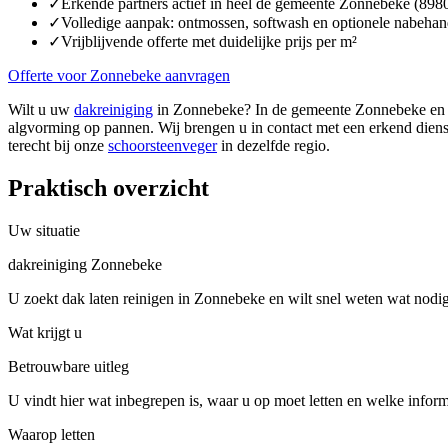
✓
Erkende partners actief in heel de gemeente Zonnebeke (898
✓
Volledige aanpak: ontmossen, softwash en optionele nabehan
✓
Vrijblijvende offerte met duidelijke prijs per m²
Offerte voor Zonnebeke aanvragen
Wilt u uw
dakreiniging
in Zonnebeke? In de gemeente Zonnebeke en d
algvorming op pannen. Wij brengen u in contact met een erkend diens
terecht bij onze
schoorsteenveger
in dezelfde regio.
Praktisch overzicht
Uw situatie
dakreiniging Zonnebeke
U zoekt dak laten reinigen in Zonnebeke en wilt snel weten wat nodig
Wat krijgt u
Betrouwbare uitleg
U vindt hier wat inbegrepen is, waar u op moet letten en welke inform
Waarop letten