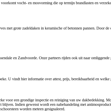
oorkomt vocht- en mosvorming die op termijn brandlasten en verzeker
eves met grote zadeldaken in keramische of betonnen pannen. Door de
sendale en Zandvoorde. Onze partners rijden ook uit naar omliggende
beke
. U vindt hier informatie over attest, prijs, bereikbaarheid en welke
beke voor een grondige inspectie en reiniging van uw dakbedekking. M
ct blijven. Indien gewenst wordt een nabehandeling met antimosproduc
schoorsteen worden meteen gesignaleerd.