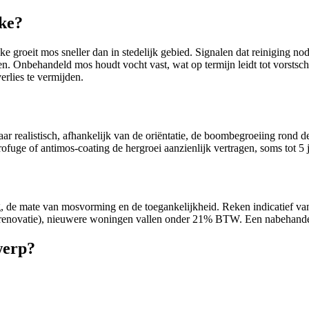
ke?
groeit mos sneller dan in stedelijk gebied. Signalen dat reiniging nodig
ren. Onbehandeld mos houdt vocht vast, wat op termijn leidt tot vorst
rlies te vermijden.
ar realistisch, afhankelijk van de oriëntatie, de boombegroeiing rond d
ofuge of antimos-coating de hergroei aanzienlijk vertragen, soms tot 5
g, de mate van mosvorming en de toegankelijkheid. Reken indicatief van
(renovatie), nieuwere woningen vallen onder 21% BTW. Een nabehandel
werp?