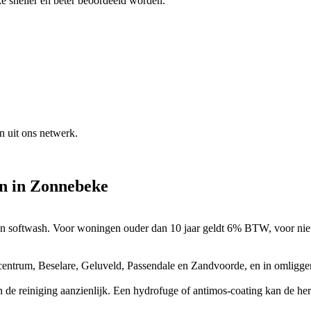
ke
sneller en beter beoordeeld worden.
n uit ons netwerk.
en
in
Zonnebeke
sen en softwash. Voor woningen ouder dan 10 jaar geldt 6% BTW, voor 
e-centrum, Beselare, Geluveld, Passendale en Zandvoorde, en in omlig
n de reiniging aanzienlijk. Een hydrofuge of antimos-coating kan de herg