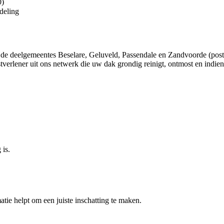
0)
deling
e deelgemeentes Beselare, Geluveld, Passendale en Zandvoorde (postc
tverlener uit ons netwerk die uw dak grondig reinigt, ontmost en indi
 is.
atie helpt om een juiste inschatting te maken.