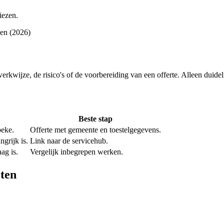
iezen.
nen (2026)
 werkwijze, de risico's of de voorbereiding van een offerte. Alleen duid
Beste stap
beke.
Offerte met gemeente en toestelgegevens.
grijk is.
Link naar de servicehub.
ag is.
Vergelijk inbegrepen werken.
ten