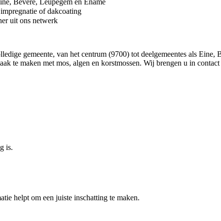
Eine, Bevere, Leupegem en Ename
 impregnatie of dakcoating
ner uit ons netwerk
olledige gemeente, van het centrum (9700) tot deelgemeentes als Ein
ak te maken met mos, algen en korstmossen. Wij brengen u in contact m
g is.
atie helpt om een juiste inschatting te maken.