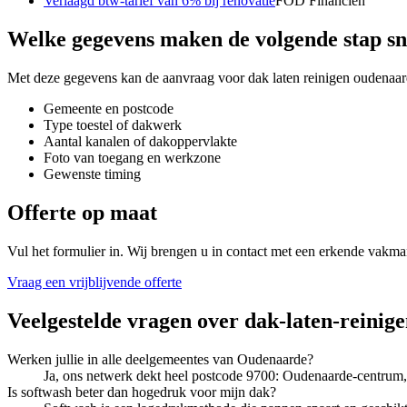
Verlaagd btw-tarief van 6% bij renovatie
FOD Financiën
Welke gegevens maken de volgende stap sn
Met deze gegevens kan de aanvraag voor
dak laten reinigen oudenaa
Gemeente en postcode
Type toestel of dakwerk
Aantal kanalen of dakoppervlakte
Foto van toegang en werkzone
Gewenste timing
Offerte op maat
Vul het formulier in. Wij brengen u in contact met een erkende vakma
Vraag een vrijblijvende offerte
Veelgestelde vragen over
dak-laten-reinig
Werken jullie in alle deelgemeentes van Oudenaarde?
Ja, ons netwerk dekt heel postcode 9700: Oudenaarde-centrum
Is softwash beter dan hogedruk voor mijn dak?