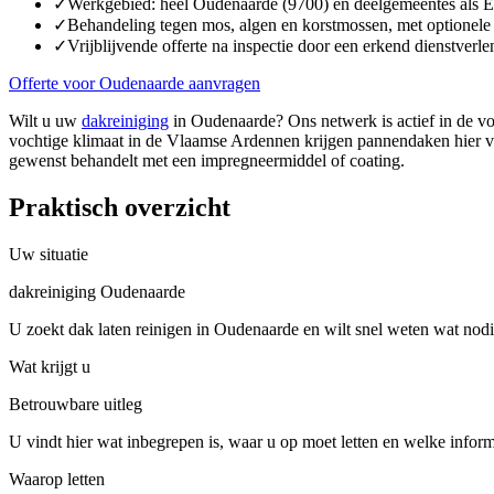
✓
Werkgebied: heel Oudenaarde (9700) en deelgemeentes als 
✓
Behandeling tegen mos, algen en korstmossen, met optionele
✓
Vrijblijvende offerte na inspectie door een erkend dienstverle
Offerte voor Oudenaarde aanvragen
Wilt u uw
dakreiniging
in Oudenaarde? Ons netwerk is actief in de v
vochtige klimaat in de Vlaamse Ardennen krijgen pannendaken hier va
gewenst behandelt met een impregneermiddel of coating.
Praktisch overzicht
Uw situatie
dakreiniging Oudenaarde
U zoekt dak laten reinigen in Oudenaarde en wilt snel weten wat nodi
Wat krijgt u
Betrouwbare uitleg
U vindt hier wat inbegrepen is, waar u op moet letten en welke inform
Waarop letten