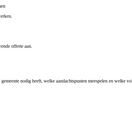
nen
werken.
vende offerte aan.
w gemeente
nodig heeft, welke aandachtspunten meespelen en welke volg