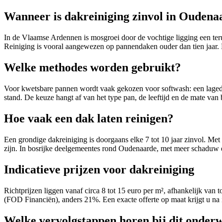
Wanneer is dakreiniging zinvol in Oudena
In de Vlaamse Ardennen is mosgroei door de vochtige ligging een ter
Reiniging is vooral aangewezen op pannendaken ouder dan tien jaar. B
Welke methodes worden gebruikt?
Voor kwetsbare pannen wordt vaak gekozen voor softwash: een lagedr
stand. De keuze hangt af van het type pan, de leeftijd en de mate van
Hoe vaak een dak laten reinigen?
Een grondige dakreiniging is doorgaans elke 7 tot 10 jaar zinvol. Met
zijn. In bosrijke deelgemeentes rond Oudenaarde, met meer schaduw en
Indicatieve prijzen voor dakreiniging
Richtprijzen liggen vanaf circa 8 tot 15 euro per m², afhankelijk va
(FOD Financiën), anders 21%. Een exacte offerte op maat krijgt u na in
Welke vervolgstappen horen bij dit onder