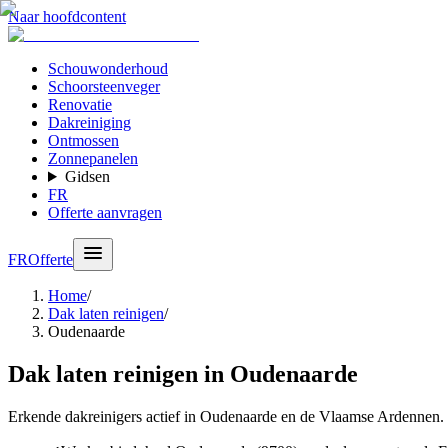
Naar hoofdcontent
Schouwonderhoud
Schoorsteenveger
Renovatie
Dakreiniging
Ontmossen
Zonnepanelen
Gidsen
FR
Offerte aanvragen
FR
Offerte
Home
/
Dak laten reinigen
/
Oudenaarde
Dak laten reinigen in Oudenaarde
Erkende dakreinigers actief in Oudenaarde en de Vlaamse Ardennen.