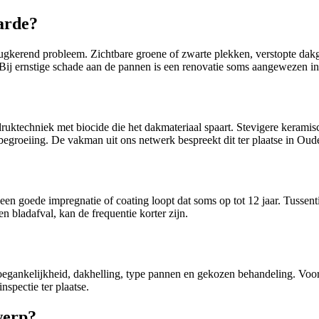
arde?
ugkerend probleem. Zichtbare groene of zwarte plekken, verstopte dakg
ij ernstige schade aan de pannen is een renovatie soms aangewezen in 
uktechniek met biocide die het dakmateriaal spaart. Stevigere keram
 begroeiing. De vakman uit ons netwerk bespreekt dit ter plaatse in Oud
 een goede impregnatie of coating loopt dat soms op tot 12 jaar. Tussen
 bladafval, kan de frequentie korter zijn.
n toegankelijkheid, dakhelling, type pannen en gekozen behandeling. Vo
spectie ter plaatse.
werp?