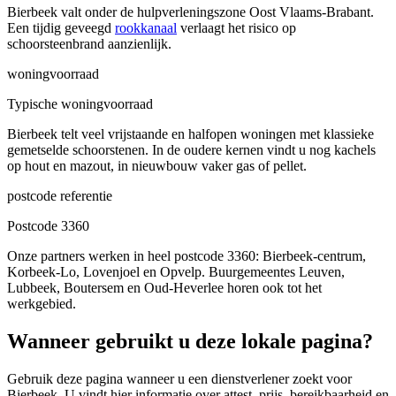
Bierbeek valt onder de hulpverleningszone Oost Vlaams-Brabant.
Een tijdig geveegd
rookkanaal
verlaagt het risico op
schoorsteenbrand aanzienlijk.
woningvoorraad
Typische woningvoorraad
Bierbeek telt veel vrijstaande en halfopen woningen met klassieke
gemetselde schoorstenen. In de oudere kernen vindt u nog kachels
op hout en mazout, in nieuwbouw vaker gas of pellet.
postcode referentie
Postcode 3360
Onze partners werken in heel postcode 3360: Bierbeek-centrum,
Korbeek-Lo, Lovenjoel en Opvelp. Buurgemeentes Leuven,
Lubbeek, Boutersem en Oud-Heverlee horen ook tot het
werkgebied.
Wanneer gebruikt u deze lokale pagina?
Gebruik deze pagina wanneer u een dienstverlener zoekt voor
Bierbeek
. U vindt hier informatie over attest, prijs, bereikbaarheid en