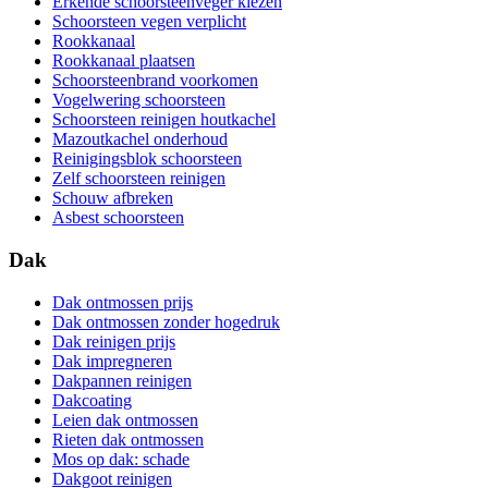
Erkende schoorsteenveger kiezen
Schoorsteen vegen verplicht
Rookkanaal
Rookkanaal plaatsen
Schoorsteenbrand voorkomen
Vogelwering schoorsteen
Schoorsteen reinigen houtkachel
Mazoutkachel onderhoud
Reinigingsblok schoorsteen
Zelf schoorsteen reinigen
Schouw afbreken
Asbest schoorsteen
Dak
Dak ontmossen prijs
Dak ontmossen zonder hogedruk
Dak reinigen prijs
Dak impregneren
Dakpannen reinigen
Dakcoating
Leien dak ontmossen
Rieten dak ontmossen
Mos op dak: schade
Dakgoot reinigen