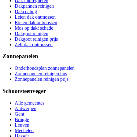
Dak impregneren
Dakpannen reinigen
Dakcoating
Leien dak ontmossen
Rieten dak ontmossen
Mos op dak: schade
Dakgoot reinigen
Dakgoot reinigen prijs
Zelf dak ontmossen
Zonnepanelen
Onderhoudsplan zonnepanelen
Zonnepanelen reinigen tips
Zonnepanelen reinigen prijs
Schoorsteenveger
Alle gemeentes
Antwerpen
Gent
Brugge
Leuven
Mechelen
Hasselt