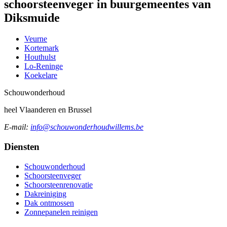
schoorsteenveger in buurgemeentes van
Diksmuide
Veurne
Kortemark
Houthulst
Lo-Reninge
Koekelare
Schouw
onderhoud
heel Vlaanderen en Brussel
E-mail:
info@schouwonderhoudwillems.be
Diensten
Schouwonderhoud
Schoorsteenveger
Schoorsteenrenovatie
Dakreiniging
Dak ontmossen
Zonnepanelen reinigen