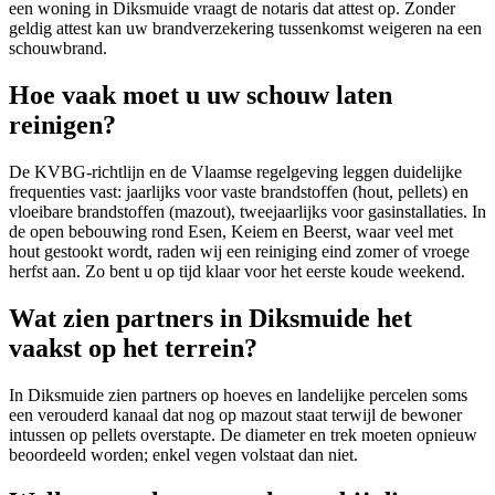
een woning in Diksmuide vraagt de notaris dat attest op. Zonder
geldig attest kan uw brandverzekering tussenkomst weigeren na een
schouwbrand.
Hoe vaak moet u uw schouw laten
reinigen?
De KVBG-richtlijn en de Vlaamse regelgeving leggen duidelijke
frequenties vast: jaarlijks voor vaste brandstoffen (hout, pellets) en
vloeibare brandstoffen (mazout), tweejaarlijks voor gasinstallaties. In
de open bebouwing rond Esen, Keiem en Beerst, waar veel met
hout gestookt wordt, raden wij een reiniging eind zomer of vroege
herfst aan. Zo bent u op tijd klaar voor het eerste koude weekend.
Wat zien partners in Diksmuide het
vaakst op het terrein?
In Diksmuide zien partners op hoeves en landelijke percelen soms
een verouderd kanaal dat nog op mazout staat terwijl de bewoner
intussen op pellets overstapte. De diameter en trek moeten opnieuw
beoordeeld worden; enkel vegen volstaat dan niet.