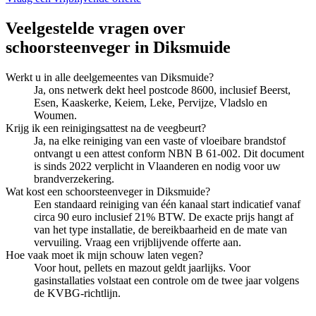
Veelgestelde vragen over
schoorsteenveger
in
Diksmuide
Werkt u in alle deelgemeentes van Diksmuide?
Ja, ons netwerk dekt heel postcode 8600, inclusief Beerst,
Esen, Kaaskerke, Keiem, Leke, Pervijze, Vladslo en
Woumen.
Krijg ik een reinigingsattest na de veegbeurt?
Ja, na elke reiniging van een vaste of vloeibare brandstof
ontvangt u een attest conform NBN B 61-002. Dit document
is sinds 2022 verplicht in Vlaanderen en nodig voor uw
brandverzekering.
Wat kost een schoorsteenveger in Diksmuide?
Een standaard reiniging van één kanaal start indicatief vanaf
circa 90 euro inclusief 21% BTW. De exacte prijs hangt af
van het type installatie, de bereikbaarheid en de mate van
vervuiling. Vraag een vrijblijvende offerte aan.
Hoe vaak moet ik mijn schouw laten vegen?
Voor hout, pellets en mazout geldt jaarlijks. Voor
gasinstallaties volstaat een controle om de twee jaar volgens
de KVBG-richtlijn.