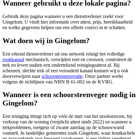
Wanneer gebruikt u deze lokale pagina?
Gebruik deze pagina wanneer u een dienstverlener zoekt voor
Gingelom
. U vindt hier informatie over attest, prijs, bereikbaarheid
en welke gegevens helpen om een offerte correct in te schatten.
Wat doen wij in Gingelom?
Een erkend dienstverlener uit ons netwerk reinigt het volledige
rookkanaal
mechanisch, verwijdert roet en creosoot, controleert de
trek en levert nadien een ondertekend reinigingsattest af. Bij
scheuren, slechte trek of een verouderd kanaal kunnen wij u ook
doorverwijzen naar
schoorsteenrenovatie
. Onze partner werkt
volgens de richtlijnen van NBN B 61-002 en de KVBG.
Wanneer is een schoorsteenveger nodig in
Gingelom?
Een reiniging dringt zich op vóór de start van het stookseizoen, bij
verkoop van de woning (verplicht attest sinds 2022) en wanneer u
trekproblemen, roetgeur of zwarte aanslag op de schouwwand
vaststelt. In landelijke gemeentes zoals Gingelom, waar houtkachels
en mazoutketels nog frequent voorkomen, is een tijdige veegbeurt