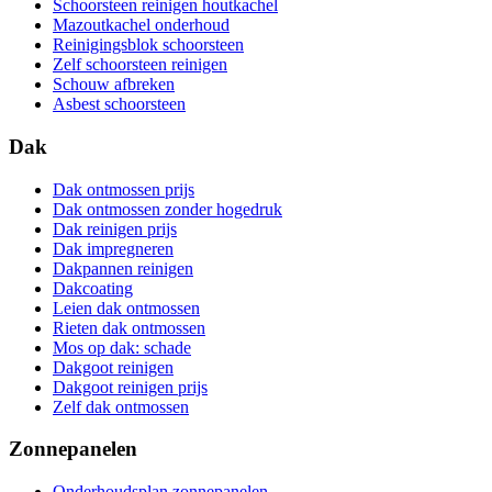
Schoorsteen reinigen houtkachel
Mazoutkachel onderhoud
Reinigingsblok schoorsteen
Zelf schoorsteen reinigen
Schouw afbreken
Asbest schoorsteen
Dak
Dak ontmossen prijs
Dak ontmossen zonder hogedruk
Dak reinigen prijs
Dak impregneren
Dakpannen reinigen
Dakcoating
Leien dak ontmossen
Rieten dak ontmossen
Mos op dak: schade
Dakgoot reinigen
Dakgoot reinigen prijs
Zelf dak ontmossen
Zonnepanelen
Onderhoudsplan zonnepanelen