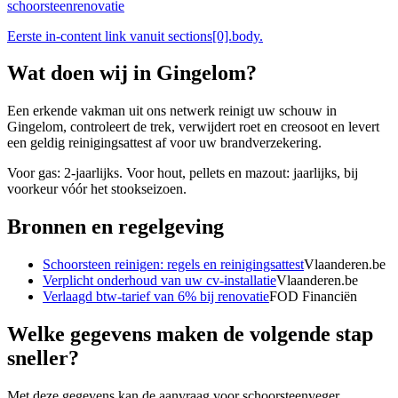
schoorsteenrenovatie
Eerste in-content link vanuit sections[0].body.
Wat doen wij in
Gingelom
?
Een erkende vakman uit ons netwerk reinigt uw schouw in
Gingelom, controleert de trek, verwijdert roet en creosoot en levert
een geldig reinigingsattest af voor uw brandverzekering.
Voor gas: 2-jaarlijks. Voor hout, pellets en mazout: jaarlijks, bij
voorkeur vóór het stookseizoen.
Bronnen en regelgeving
Schoorsteen reinigen: regels en reinigingsattest
Vlaanderen.be
Verplicht onderhoud van uw cv-installatie
Vlaanderen.be
Verlaagd btw-tarief van 6% bij renovatie
FOD Financiën
Welke gegevens maken de volgende stap
sneller?
Met deze gegevens kan de aanvraag voor
schoorsteenveger