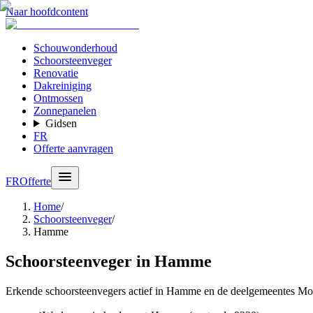
Naar hoofdcontent
Schouwonderhoud
Schoorsteenveger
Renovatie
Dakreiniging
Ontmossen
Zonnepanelen
Gidsen
FR
Offerte aanvragen
FR
Offerte
Home
/
Schoorsteenveger
/
Hamme
Schoorsteenveger in Hamme
Erkende schoorsteenvegers actief in Hamme en de deelgemeentes Moe