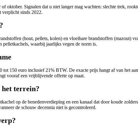
r of oktober. Signalen dat u niet langer mag wachten: slechte trek, rook
 verplicht sinds 2022.
?
dstoffen (hout, pellets, kolen) en vloeibare brandstoffen (mazout) vrage
 pelletkachels, waarbij jaarlijks vegen de norm is.
amme
 90 tot 150 euro inclusief 21% BTW. De exacte prijs hangt af van het aan
gt vooraf een vrijblijvende offerte op maat.
het terrein?
kachel op de benedenverdieping en een kanaal dat door koude zolders l
 wanneer de schouw decennia niet is gecontroleerd.
werp?