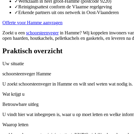
✓
Werkzaam in heel groot-Hamme (postcode 9220)
✓
Reinigingsattest conform de Vlaamse regelgeving
✓
Erkende partners uit ons netwerk in Oost-Vlaanderen
Offerte voor Hamme aanvragen
Zoekt u een
schoorsteenveger
in Hamme? Wij koppelen inwoners van H
open haarden, houtkachels, pelletkachels en gasketels, en leveren na d
Praktisch overzicht
Uw situatie
schoorsteenveger Hamme
U zoekt schoorsteenveger in Hamme en wilt snel weten wat nodig is.
Wat krijgt u
Betrouwbare uitleg
U vindt hier wat inbegrepen is, waar u op moet letten en welke inform
Waarop letten