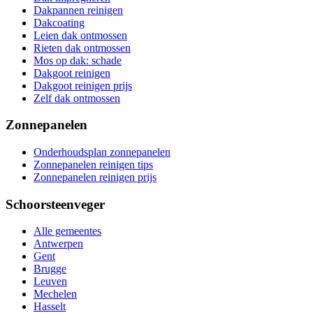
Dakpannen reinigen
Dakcoating
Leien dak ontmossen
Rieten dak ontmossen
Mos op dak: schade
Dakgoot reinigen
Dakgoot reinigen prijs
Zelf dak ontmossen
Zonnepanelen
Onderhoudsplan zonnepanelen
Zonnepanelen reinigen tips
Zonnepanelen reinigen prijs
Schoorsteenveger
Alle gemeentes
Antwerpen
Gent
Brugge
Leuven
Mechelen
Hasselt