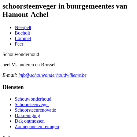
schoorsteenveger in buurgemeentes van
Hamont-Achel
Neerpelt
Bocholt
Lommel
Peer
Schouw
onderhoud
heel Vlaanderen en Brussel
E-mail:
info@schouwonderhoudwillems.be
Diensten
Schouwonderhoud
Schoorsteenveger
Schoorsteenrenovatie
Dakreiniging
Dak ontmossen
Zonnepanelen reinigen