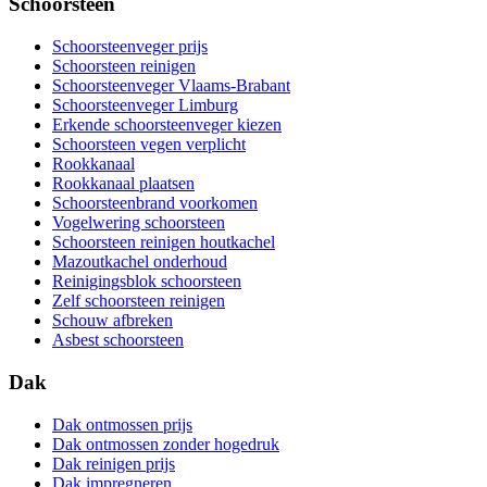
Schoorsteen
Schoorsteenveger prijs
Schoorsteen reinigen
Schoorsteenveger Vlaams-Brabant
Schoorsteenveger Limburg
Erkende schoorsteenveger kiezen
Schoorsteen vegen verplicht
Rookkanaal
Rookkanaal plaatsen
Schoorsteenbrand voorkomen
Vogelwering schoorsteen
Schoorsteen reinigen houtkachel
Mazoutkachel onderhoud
Reinigingsblok schoorsteen
Zelf schoorsteen reinigen
Schouw afbreken
Asbest schoorsteen
Dak
Dak ontmossen prijs
Dak ontmossen zonder hogedruk
Dak reinigen prijs
Dak impregneren