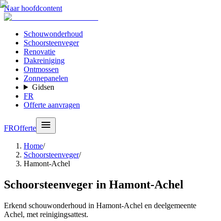
Naar hoofdcontent
Schouwonderhoud
Schoorsteenveger
Renovatie
Dakreiniging
Ontmossen
Zonnepanelen
Gidsen
FR
Offerte aanvragen
FR
Offerte
Home
/
Schoorsteenveger
/
Hamont-Achel
Schoorsteenveger in Hamont-Achel
Erkend schouwonderhoud in Hamont-Achel en deelgemeente
Achel, met reinigingsattest.