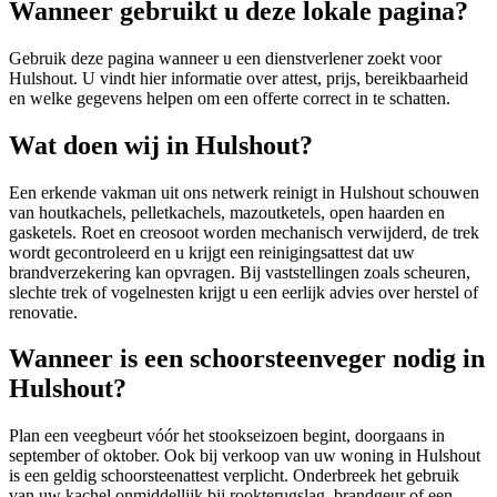
Wanneer gebruikt u deze lokale pagina?
Gebruik deze pagina wanneer u een dienstverlener zoekt voor
Hulshout
. U vindt hier informatie over attest, prijs, bereikbaarheid
en welke gegevens helpen om een offerte correct in te schatten.
Wat doen wij in Hulshout?
Een erkende vakman uit ons netwerk reinigt in Hulshout schouwen
van houtkachels, pelletkachels, mazoutketels, open haarden en
gasketels. Roet en creosoot worden mechanisch verwijderd, de trek
wordt gecontroleerd en u krijgt een reinigingsattest dat uw
brandverzekering kan opvragen. Bij vaststellingen zoals scheuren,
slechte trek of vogelnesten krijgt u een eerlijk advies over herstel of
renovatie.
Wanneer is een schoorsteenveger nodig in
Hulshout?
Plan een veegbeurt vóór het stookseizoen begint, doorgaans in
september of oktober. Ook bij verkoop van uw woning in Hulshout
is een geldig schoorsteenattest verplicht. Onderbreek het gebruik
van uw kachel onmiddellijk bij rookterugslag, brandgeur of een