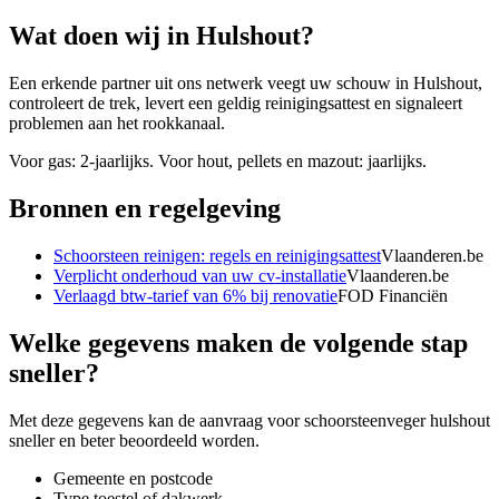
Wat doen wij in
Hulshout
?
Een erkende partner uit ons netwerk veegt uw schouw in Hulshout,
controleert de trek, levert een geldig reinigingsattest en signaleert
problemen aan het rookkanaal.
Voor gas: 2-jaarlijks. Voor hout, pellets en mazout: jaarlijks.
Bronnen en regelgeving
Schoorsteen reinigen: regels en reinigingsattest
Vlaanderen.be
Verplicht onderhoud van uw cv-installatie
Vlaanderen.be
Verlaagd btw-tarief van 6% bij renovatie
FOD Financiën
Welke gegevens maken de volgende stap
sneller?
Met deze gegevens kan de aanvraag voor
schoorsteenveger hulshout
sneller en beter beoordeeld worden.
Gemeente en postcode
Type toestel of dakwerk