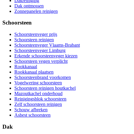
Dakreiniging
Dak ontmossen
Zonnepanelen reinigen
Schoorsteen
Schoorsteenveger prijs
Schoorsteen reinigen
Schoorsteenveger Vlaams-Brabant
Schoorsteenveger Limburg
Erkende schoorsteenveger kiezen
Schoorsteen vegen verplicht
Rookkanaal
Rookkanaal plaatsen
Schoorsteenbrand voorkomen
Vogelwering schoorsteen
Schoorsteen reinigen houtkachel
Mazoutkachel onderhoud
Reinigingsblok schoorsteen
Zelf schoorsteen reinigen
Schouw afbreken
Asbest schoorsteen
Dak