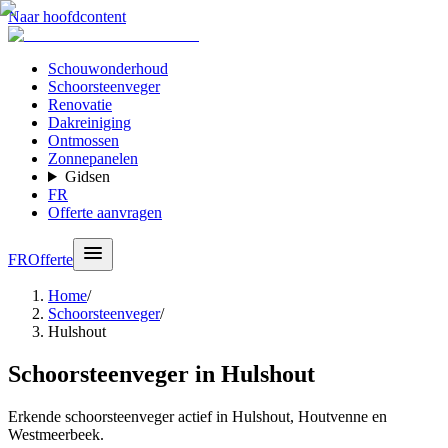
Naar hoofdcontent
Schouwonderhoud
Schoorsteenveger
Renovatie
Dakreiniging
Ontmossen
Zonnepanelen
Gidsen
FR
Offerte aanvragen
FR
Offerte
Home
/
Schoorsteenveger
/
Hulshout
Schoorsteenveger in Hulshout
Erkende schoorsteenveger actief in Hulshout, Houtvenne en
Westmeerbeek.