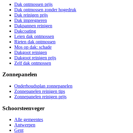
Dak ontmossen prijs
Dak ontmossen zonder hogedruk
Dak reinigen prijs
Dak impregneren
Dakpannen reinigen
Dakcoating
Leien dak ontmossen
Rieten dak ontmossen
Mos op dak: schade
Dakgoot reinigen
Dakgoot reinigen prijs
Zelf dak ontmossen
Zonnepanelen
Onderhoudsplan zonnepanelen
Zonnepanelen reinigen tips
Zonnepanelen reinigen prijs
Schoorsteenveger
Alle gemeentes
Antwerpen
Gent