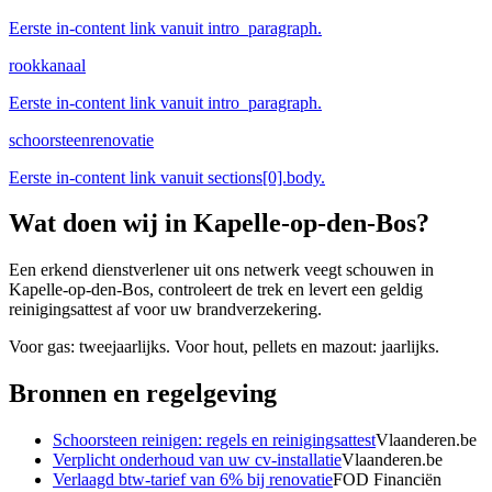
Eerste in-content link vanuit intro_paragraph.
rookkanaal
Eerste in-content link vanuit intro_paragraph.
schoorsteenrenovatie
Eerste in-content link vanuit sections[0].body.
Wat doen wij in
Kapelle-op-den-Bos
?
Een erkend dienstverlener uit ons netwerk veegt schouwen in
Kapelle-op-den-Bos, controleert de trek en levert een geldig
reinigingsattest af voor uw brandverzekering.
Voor gas: tweejaarlijks. Voor hout, pellets en mazout: jaarlijks.
Bronnen en regelgeving
Schoorsteen reinigen: regels en reinigingsattest
Vlaanderen.be
Verplicht onderhoud van uw cv-installatie
Vlaanderen.be
Verlaagd btw-tarief van 6% bij renovatie
FOD Financiën