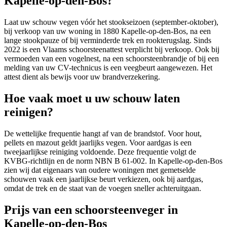
Kapelle-op-den-Bos?
Laat uw schouw vegen vóór het stookseizoen (september-oktober),
bij verkoop van uw woning in 1880 Kapelle-op-den-Bos, na een
lange stookpauze of bij verminderde trek en rookterugslag. Sinds
2022 is een Vlaams schoorsteenattest verplicht bij verkoop. Ook bij
vermoeden van een vogelnest, na een schoorsteenbrandje of bij een
melding van uw CV-technicus is een veegbeurt aangewezen. Het
attest dient als bewijs voor uw brandverzekering.
Hoe vaak moet u uw schouw laten
reinigen?
De wettelijke frequentie hangt af van de brandstof. Voor hout,
pellets en mazout geldt jaarlijks vegen. Voor aardgas is een
tweejaarlijkse reiniging voldoende. Deze frequentie volgt de
KVBG-richtlijn en de norm NBN B 61-002. In Kapelle-op-den-Bos
zien wij dat eigenaars van oudere woningen met gemetselde
schouwen vaak een jaarlijkse beurt verkiezen, ook bij aardgas,
omdat de trek en de staat van de voegen sneller achteruitgaan.
Prijs van een schoorsteenveger in
Kapelle-op-den-Bos