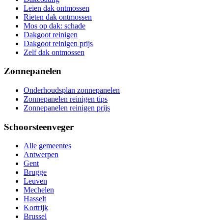
Leien dak ontmossen
Rieten dak ontmossen
Mos op dak: schade
Dakgoot reinigen
Dakgoot reinigen prijs
Zelf dak ontmossen
Zonnepanelen
Onderhoudsplan zonnepanelen
Zonnepanelen reinigen tips
Zonnepanelen reinigen prijs
Schoorsteenveger
Alle gemeentes
Antwerpen
Gent
Brugge
Leuven
Mechelen
Hasselt
Kortrijk
Brussel