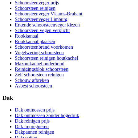
Schoorsteenveger prijs
Schoorsteen reinigen
Schoorsteenveger Vlaams-Brabant
Schoorsteenveger Limburg
Erkende schoorsteenveger kiezen
Schoorsteen vegen verplicht
Rookkanaal
Rookkanaal plaatsen
Schoorsteenbrand voorkomen
Vogelwering schoorsteen
Schoorsteen reinigen houtkachel
Mazoutkachel onderhoud
Reinigingsblok schoorsteen
Zelf schoorsteen reinigen
Schouw afbreken
Asbest schoorsteen
Dak
Dak ontmossen prijs
Dak ontmossen zonder hogedruk
Dak reinigen prijs
Dak impregneren
Dakpannen reinigen
Dakcoating