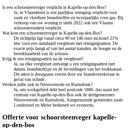
Is een schoorsteenveger verplicht in Kapelle-op-den-Bos?
Ja, in Vlaanderen is een jaarlijkse reiniging verplicht voor
vaste en vloeibare brandstoffen en tweejaarlijks voor gas. Bij
verkoop van uw woning is sinds 2022 ook een Vlaams
schoorsteenattest verplicht.
Wat kost een schoorsteenveger in Kapelle-op-den-Bos?
De richtprijs ligt vanaf circa 90 tot 140 euro inclusief 21%
btw voor een standaard veegbeurt met reinigingsattest. De
exacte prijs hangt af van het aantal kanalen, de hoogte en de
bereikbaarheid van de schouw.
Krijg ik een reinigingsattest na de veegbeurt?
Ja, na elke veegbeurt ontvangt u een reinigingsattest met
datum, brandstoftype en de bevindingen van het rookkanaal.
Dit attest is doorgaans vereist door uw brandverzekeraar in
geval van schade.
Werken jullie ook in Nieuwenrode en Ramsdonk?
Ja, ons werkgebied dekt heel postcode 1880, dus naast het
centrum van Kapelle-op-den-Bos ook de deelgemeentes
Nieuwenrode en Ramsdonk. Aangrenzende gemeentes zoals
Londerzeel en Meise bedienen we eveneens.
Offerte voor schoorsteenveger kapelle-
op-den-bos