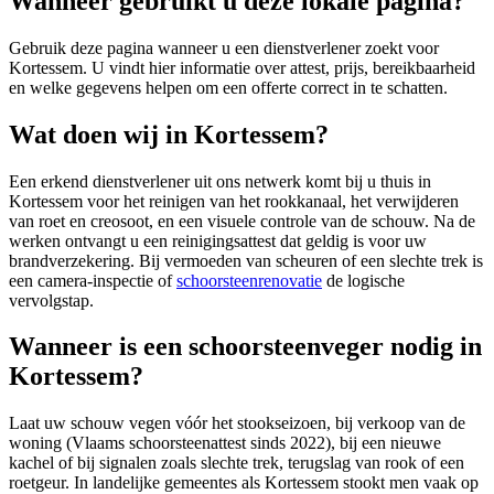
Wanneer gebruikt u deze lokale pagina?
Gebruik deze pagina wanneer u een dienstverlener zoekt voor
Kortessem
. U vindt hier informatie over attest, prijs, bereikbaarheid
en welke gegevens helpen om een offerte correct in te schatten.
Wat doen wij in Kortessem?
Een erkend dienstverlener uit ons netwerk komt bij u thuis in
Kortessem voor het reinigen van het rookkanaal, het verwijderen
van roet en creosoot, en een visuele controle van de schouw. Na de
werken ontvangt u een reinigingsattest dat geldig is voor uw
brandverzekering. Bij vermoeden van scheuren of een slechte trek is
een camera-inspectie of
schoorsteenrenovatie
de logische
vervolgstap.
Wanneer is een schoorsteenveger nodig in
Kortessem?
Laat uw schouw vegen vóór het stookseizoen, bij verkoop van de
woning (Vlaams schoorsteenattest sinds 2022), bij een nieuwe
kachel of bij signalen zoals slechte trek, terugslag van rook of een
roetgeur. In landelijke gemeentes als Kortessem stookt men vaak op