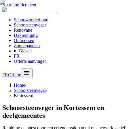
Naar hoofdcontent
Schouwonderhoud
Schoorsteenveger
Renovatie
Dakreiniging
Ontmossen
Zonnepanelen
Gidsen
FR
Offerte aanvragen
FR
Offerte
Home
/
Schoorsteenveger
/
Kortessem
Schoorsteenveger in Kortessem en
deelgemeentes
Reiniging en attest door een erkende vakman uit ons netwerk, actief