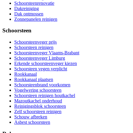
Schoorsteenrenovatie
Dakreiniging
Dak ontmossen
Zonnepanelen reinigen
Schoorsteen
Schoorsteenveger prijs
Schoorsteen reinigen
Schoorsteenveger Vlaams-Brabant
Schoorsteenveger Limburg
Erkende schoorsteenveger kiezen
Schoorsteen vegen verplicht
Rookkanaal
Rookkanaal plaatsen
Schoorsteenbrand voorkomen
Vogelwering schoorsteen
Schoorsteen reinigen houtkachel
Mazoutkachel onderhoud
Reinigingsblok schoorsteen
Zelf schoorsteen reinigen
Schouw afbreken
Asbest schoorsteen