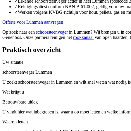
✓
Erkende schoorsteenveger actief in heel Lummen (postcode 
✓
Reinigingsattest conform NBN B 61-002, geldig voor uw br
✓
Werken volgens KVBG-richtlijn voor hout, pellets, gas en m
Offerte voor Lummen aanvragen
Op zoek naar een
schoorsteenveger
in Lummen? Wij brengen u in cont
Genenbos. Onze partners reinigen het
rookkanaal
van open haarden, ho
Praktisch overzicht
Uw situatie
schoorsteenveger Lummen
U zoekt schoorsteenveger in Lummen en wilt snel weten wat nodig is
Wat krijgt u
Betrouwbare uitleg
U vindt hier wat inbegrepen is, waar u op moet letten en welke inform
Waarop letten