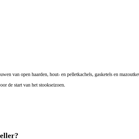
n van open haarden, hout- en pelletkachels, gasketels en mazoutketels,
 voor de start van het stookseizoen.
eller?