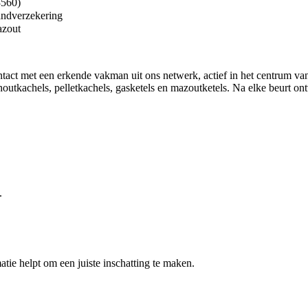
3560)
andverzekering
azout
act met een erkende vakman uit ons netwerk, actief in het centrum v
utkachels, pelletkachels, gasketels en mazoutketels. Na elke beurt ont
.
atie helpt om een juiste inschatting te maken.