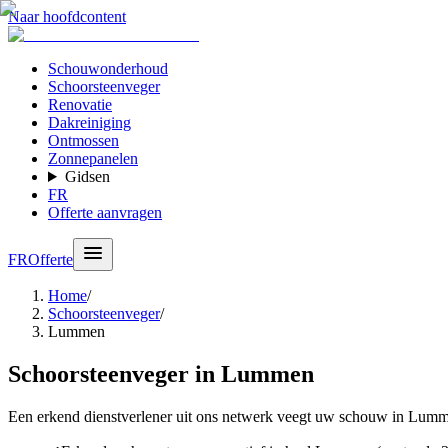
Naar hoofdcontent
Schouwonderhoud
Schoorsteenveger
Renovatie
Dakreiniging
Ontmossen
Zonnepanelen
Gidsen
FR
Offerte aanvragen
FR
Offerte
Home
/
Schoorsteenveger
/
Lummen
Schoorsteenveger in Lummen
Een erkend dienstverlener uit ons netwerk veegt uw schouw in Lum