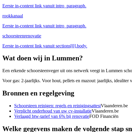
Eerste in-content link vanuit intro_paragraph.
rookkanaal
Eerste in-content link vanuit intro_paragraph.
schoorsteenrenovatie
Eerste in-content link vanuit sections[0].body.
Wat doen wij in
Lummen
?
Een erkende schoorsteenveger uit ons netwerk veegt in Lummen schouwe
Voor gas: 2-jaarlijks. Voor hout, pellets en mazout: jaarlijks, idealiter
Bronnen en regelgeving
Schoorsteen reinigen: regels en reinigingsattest
Vlaanderen.be
Verplicht onderhoud van uw cv-installatie
Vlaanderen.be
Verlaagd btw-tarief van 6% bij renovatie
FOD Financiën
Welke gegevens maken de volgende stap sn