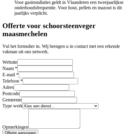
Voor gasinstallaties geldt in Vlaanderen een tweejaarlijkse
onderhoudsfrequentie. Voor hout, pellets en mazout is dit
jaarlijks verplicht.
Offerte voor schoorsteenveger
maasmechelen
Vul het formulier in. Wij brengen u in contact met een erkende
vakman uit ons netwerk.
Website
Naam
*
E-mail
*
Telefoon
*
Adres
Postcode
Gemeente
Type werk
Opmerkingen
Offerte aanvragen