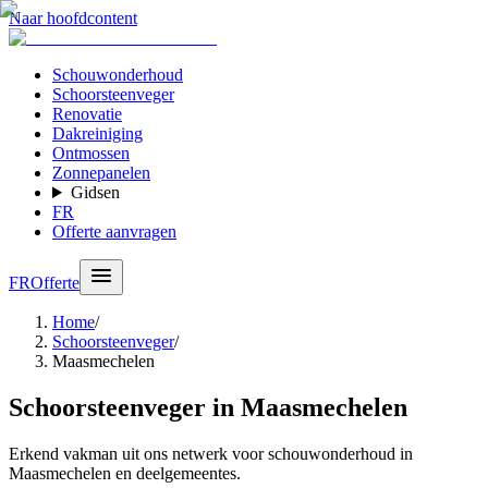
Naar hoofdcontent
Schouwonderhoud
Schoorsteenveger
Renovatie
Dakreiniging
Ontmossen
Zonnepanelen
Gidsen
FR
Offerte aanvragen
FR
Offerte
Home
/
Schoorsteenveger
/
Maasmechelen
Schoorsteenveger in Maasmechelen
Erkend vakman uit ons netwerk voor schouwonderhoud in
Maasmechelen en deelgemeentes.