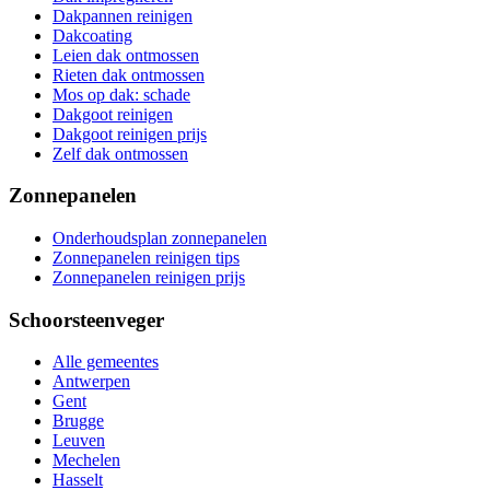
Dakpannen reinigen
Dakcoating
Leien dak ontmossen
Rieten dak ontmossen
Mos op dak: schade
Dakgoot reinigen
Dakgoot reinigen prijs
Zelf dak ontmossen
Zonnepanelen
Onderhoudsplan zonnepanelen
Zonnepanelen reinigen tips
Zonnepanelen reinigen prijs
Schoorsteenveger
Alle gemeentes
Antwerpen
Gent
Brugge
Leuven
Mechelen
Hasselt