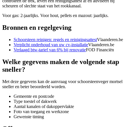
controleert de trek, levert een reinigingsattest af en adviseert bij
scheuren of slechte staat van het rookkanaal.
Voor gas: 2-jaarlijks. Voor hout, pellets en mazout: jaarlijks.
Bronnen en regelgeving
Schoorsteen reinigen: regels en reinigingsattest
Vlaanderen.be
Verplicht onderhoud van uw cv-installatie
Vlaanderen.be
Verlaagd btw-tarief van 6% bij renovatie
FOD Financiën
Welke gegevens maken de volgende stap
sneller?
Met deze gegevens kan de aanvraag voor
schoorsteenveger mortsel
sneller en beter beoordeeld worden.
Gemeente en postcode
Type toestel of dakwerk
Aantal kanalen of dakoppervlakte
Foto van toegang en werkzone
Gewenste timing