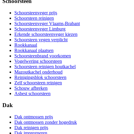
Schoorsteen
Schoorsteenveger prijs
Schoorsteen reinigen
Schoorsteenveger Vlaams-Brabant
Schoorsteenveger Limburg
Erkende schoorsteenveger kiezen
Schoorsteen vegen verplicht
Rookkanaal
Rookkanaal plaatsen
Schoorsteenbrand voorkomen
Vogelwering schoorsteen
Schoorsteen reinigen houtkachel
Mazoutkachel onderhoud
Reinigingsblok schoorsteen
Zelf schoorsteen reinigen
Schouw afbreken
Asbest schoorsteen
Dak
Dak ontmossen prijs
Dak ontmossen zonder hogedruk
Dak reinigen prijs
Dak impregneren