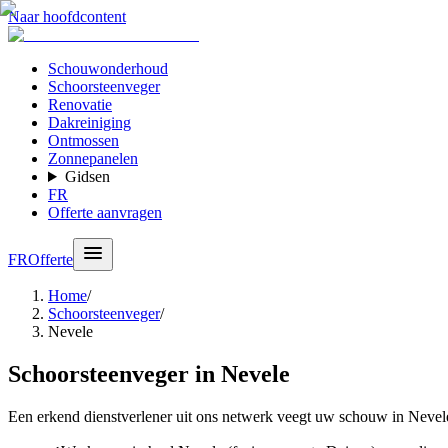
Naar hoofdcontent
Schouwonderhoud
Schoorsteenveger
Renovatie
Dakreiniging
Ontmossen
Zonnepanelen
Gidsen
FR
Offerte aanvragen
FR
Offerte
Home
/
Schoorsteenveger
/
Nevele
Schoorsteenveger in Nevele
Een erkend dienstverlener uit ons netwerk veegt uw schouw in Neve