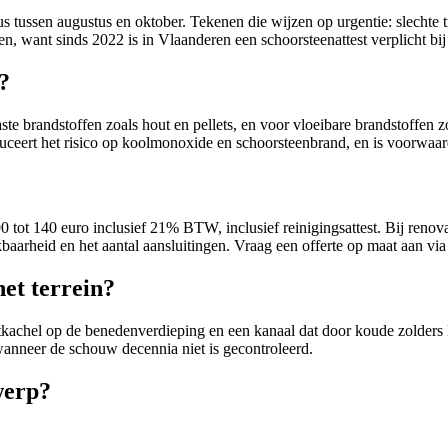
us tussen augustus en oktober. Tekenen die wijzen op urgentie: slechte t
en, want sinds 2022 is in Vlaanderen een schoorsteenattest verplicht b
?
 brandstoffen zoals hout en pellets, en voor vloeibare brandstoffen zoal
duceert het risico op koolmonoxide en schoorsteenbrand, en is voorwaa
90 tot 140 euro inclusief 21% BTW, inclusief reinigingsattest. Bij reno
aarheid en het aantal aansluitingen. Vraag een offerte op maat aan via 
het terrein?
kachel op de benedenverdieping en een kanaal dat door koude zolders lo
 wanneer de schouw decennia niet is gecontroleerd.
werp?