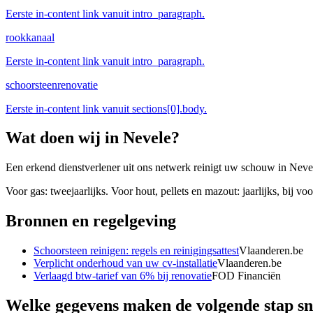
Eerste in-content link vanuit intro_paragraph.
rookkanaal
Eerste in-content link vanuit intro_paragraph.
schoorsteenrenovatie
Eerste in-content link vanuit sections[0].body.
Wat doen wij in
Nevele
?
Een erkend dienstverlener uit ons netwerk reinigt uw schouw in Nevele,
Voor gas: tweejaarlijks. Voor hout, pellets en mazout: jaarlijks, bij v
Bronnen en regelgeving
Schoorsteen reinigen: regels en reinigingsattest
Vlaanderen.be
Verplicht onderhoud van uw cv-installatie
Vlaanderen.be
Verlaagd btw-tarief van 6% bij renovatie
FOD Financiën
Welke gegevens maken de volgende stap sn