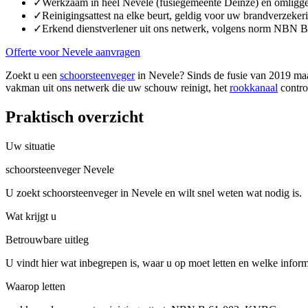
✓
Werkzaam in heel Nevele (fusiegemeente Deinze) en omligg
✓
Reinigingsattest na elke beurt, geldig voor uw brandverzeker
✓
Erkend dienstverlener uit ons netwerk, volgens norm NBN 
Offerte voor Nevele aanvragen
Zoekt u een
schoorsteenveger
in Nevele? Sinds de fusie van 2019 maa
vakman uit ons netwerk die uw schouw reinigt, het
rookkanaal
control
Praktisch overzicht
Uw situatie
schoorsteenveger Nevele
U zoekt schoorsteenveger in Nevele en wilt snel weten wat nodig is.
Wat krijgt u
Betrouwbare uitleg
U vindt hier wat inbegrepen is, waar u op moet letten en welke inform
Waarop letten