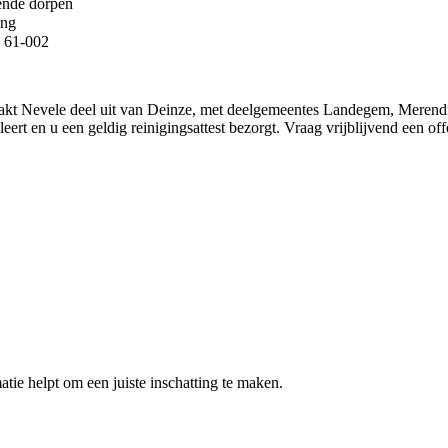
ende dorpen
ing
B 61-002
kt Nevele deel uit van Deinze, met deelgemeentes Landegem, Merendre
eert en u een geldig reinigingsattest bezorgt. Vraag vrijblijvend een off
atie helpt om een juiste inschatting te maken.