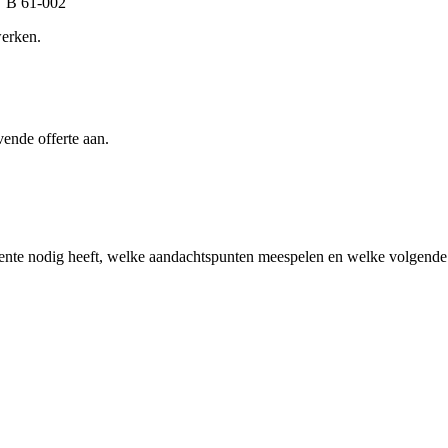
BN B 61-002
werken.
vende offerte aan.
ente
nodig heeft, welke aandachtspunten meespelen en welke volgende s