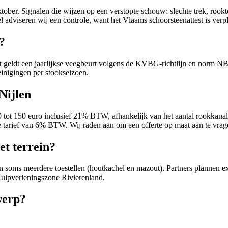
oktober. Signalen die wijzen op een verstopte schouw: slechte trek, roo
adviseren wij een controle, want het Vlaams schoorsteenattest is verpl
?
ut geldt een jaarlijkse veegbeurt volgens de KVBG-richtlijn en norm NB
einigingen per stookseizoen.
Nijlen
 90 tot 150 euro inclusief 21% BTW, afhankelijk van het aantal rookkana
 tarief van 6% BTW. Wij raden aan om een offerte op maat aan te vrage
et terrein?
 soms meerdere toestellen (houtkachel en mazout). Partners plannen extra
Hulpverleningszone Rivierenland.
werp?