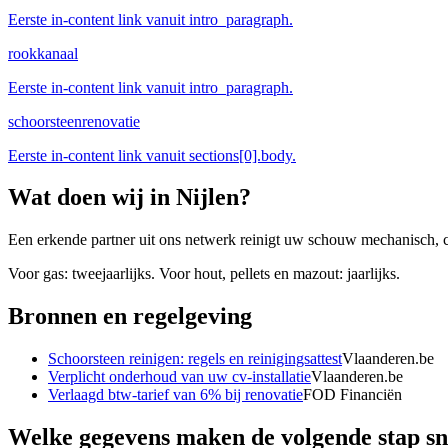
Eerste in-content link vanuit intro_paragraph.
rookkanaal
Eerste in-content link vanuit intro_paragraph.
schoorsteenrenovatie
Eerste in-content link vanuit sections[0].body.
Wat doen wij in
Nijlen
?
Een erkende partner uit ons netwerk reinigt uw schouw mechanisch, cont
Voor gas: tweejaarlijks. Voor hout, pellets en mazout: jaarlijks.
Bronnen en regelgeving
Schoorsteen reinigen: regels en reinigingsattest
Vlaanderen.be
Verplicht onderhoud van uw cv-installatie
Vlaanderen.be
Verlaagd btw-tarief van 6% bij renovatie
FOD Financiën
Welke gegevens maken de volgende stap sn