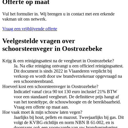
Offerte op maat
Vul het formulier in. Wij brengen u in contact met een erkende
vakman uit ons netwerk.
Vraag een vrijblijvende offerte
Veelgestelde vragen over
schoorsteenveger
in
Oostrozebeke
Krijg ik een reinigingsattest na de veegbeurt in Oostrozebeke?
Ja. Na elke reiniging ontvangt u een officieel reinigingsattest.
Dit document is sinds 2022 in Vlaanderen verplicht bij
verkoop en wordt door uw brandverzekeraar opgevraagd na
een schoorsteenbrand.
Hoeveel kost een schoorsteenveger in Oostrozebeke?
Indicatief vanaf circa 90 tot 130 euro inclusief 21% BTW
voor een standaard veegbeurt. De definitieve prijs hangt af
van het toesteltype, de schouwhoogte en de bereikbaarheid.
Vraag een offerte op maat aan.
Hoe vaak moet ik mijn schouw laten vegen?
Jaarlijks bij hout, pellets en mazout. Tweejaarlijks bij gas. Dit
volgt de KVBG-richtlijn en norm NBN B 61-002, en is
doorgaans ook een voorwaarde van uw brandverzekering.