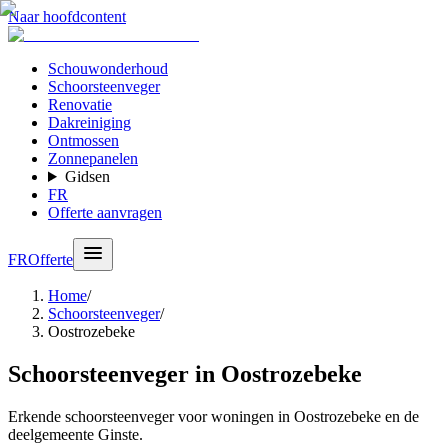
Naar hoofdcontent
Schouwonderhoud
Schoorsteenveger
Renovatie
Dakreiniging
Ontmossen
Zonnepanelen
Gidsen
FR
Offerte aanvragen
FR
Offerte
Home
/
Schoorsteenveger
/
Oostrozebeke
Schoorsteenveger in Oostrozebeke
Erkende schoorsteenveger voor woningen in Oostrozebeke en de
deelgemeente Ginste.