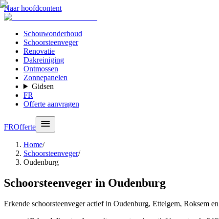
Naar hoofdcontent
Schouwonderhoud
Schoorsteenveger
Renovatie
Dakreiniging
Ontmossen
Zonnepanelen
Gidsen
FR
Offerte aanvragen
FR
Offerte
Home
/
Schoorsteenveger
/
Oudenburg
Schoorsteenveger in Oudenburg
Erkende schoorsteenveger actief in Oudenburg, Ettelgem, Roksem en