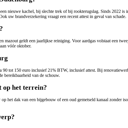
 nieuwe kachel, bij slechte trek of bij rookterugslag. Sinds 2022 is i
 Ook uw brandverzekering vraagt een recent attest in geval van schade.
?
 en mazout geldt een jaarlijkse reiniging. Voor aardgas volstaat een twe
 aan vóór oktober.
urg
a 90 tot 150 euro inclusief 21% BTW, inclusief attest. Bij renovatiewer
de bereikbaarheid van de schouw.
 op het terrein?
 het dak van een bijgebouw of een oud gemetseld kanaal zonder isola
werp?