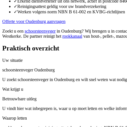
✓
Erkend dienstverlener uit ons netwerk, actief in postcode 846
✓
Reinigingsattest geldig voor uw brandverzekering
✓
Werken volgens norm NBN B 61-002 en KVBG-richtlijnen
Offerte voor Oudenburg aanvragen
Zoekt u een
schoorsteenveger
in Oudenburg? Wij brengen u in contact
Westkerke. De partner reinigt het
rookkanaal
van hout-, pellet-, mazou
Praktisch overzicht
Uw situatie
schoorsteenveger Oudenburg
U zoekt schoorsteenveger in Oudenburg en wilt snel weten wat nodig 
Wat krijgt u
Betrouwbare uitleg
U vindt hier wat inbegrepen is, waar u op moet letten en welke inform
Waarop letten