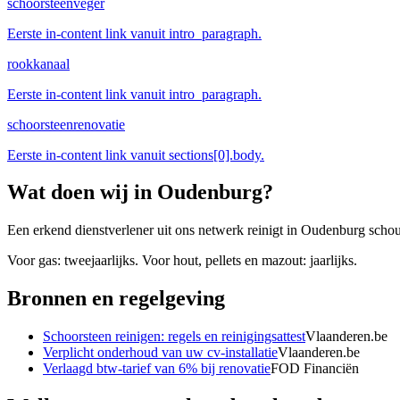
schoorsteenveger
Eerste in-content link vanuit intro_paragraph.
rookkanaal
Eerste in-content link vanuit intro_paragraph.
schoorsteenrenovatie
Eerste in-content link vanuit sections[0].body.
Wat doen wij in
Oudenburg
?
Een erkend dienstverlener uit ons netwerk reinigt in Oudenburg schou
Voor gas: tweejaarlijks. Voor hout, pellets en mazout: jaarlijks.
Bronnen en regelgeving
Schoorsteen reinigen: regels en reinigingsattest
Vlaanderen.be
Verplicht onderhoud van uw cv-installatie
Vlaanderen.be
Verlaagd btw-tarief van 6% bij renovatie
FOD Financiën