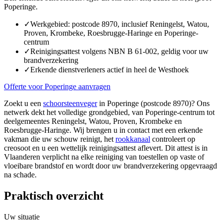
Poperinge.
✓
Werkgebied: postcode 8970, inclusief Reningelst, Watou,
Proven, Krombeke, Roesbrugge-Haringe en Poperinge-
centrum
✓
Reinigingsattest volgens NBN B 61-002, geldig voor uw
brandverzekering
✓
Erkende dienstverleners actief in heel de Westhoek
Offerte voor Poperinge aanvragen
Zoekt u een
schoorsteenveger
in Poperinge (postcode 8970)? Ons
netwerk dekt het volledige grondgebied, van Poperinge-centrum tot
deelgemeentes Reningelst, Watou, Proven, Krombeke en
Roesbrugge-Haringe. Wij brengen u in contact met een erkende
vakman die uw schouw reinigt, het
rookkanaal
controleert op
creosoot en u een wettelijk reinigingsattest aflevert. Dit attest is in
Vlaanderen verplicht na elke reiniging van toestellen op vaste of
vloeibare brandstof en wordt door uw brandverzekering opgevraagd
na schade.
Praktisch overzicht
Uw situatie