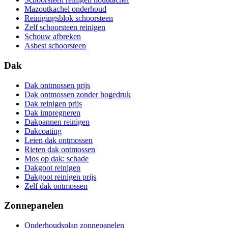
Mazoutkachel onderhoud
Reinigingsblok schoorsteen
Zelf schoorsteen reinigen
Schouw afbreken
Asbest schoorsteen
Dak
Dak ontmossen prijs
Dak ontmossen zonder hogedruk
Dak reinigen prijs
Dak impregneren
Dakpannen reinigen
Dakcoating
Leien dak ontmossen
Rieten dak ontmossen
Mos op dak: schade
Dakgoot reinigen
Dakgoot reinigen prijs
Zelf dak ontmossen
Zonnepanelen
Onderhoudsplan zonnepanelen