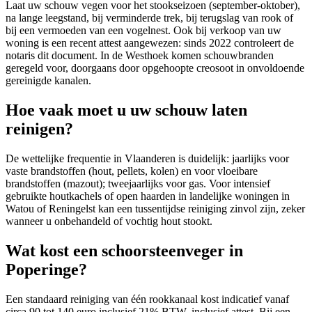
Laat uw schouw vegen voor het stookseizoen (september-oktober),
na lange leegstand, bij verminderde trek, bij terugslag van rook of
bij een vermoeden van een vogelnest. Ook bij verkoop van uw
woning is een recent attest aangewezen: sinds 2022 controleert de
notaris dit document. In de Westhoek komen schouwbranden
geregeld voor, doorgaans door opgehoopte creosoot in onvoldoende
gereinigde kanalen.
Hoe vaak moet u uw schouw laten
reinigen?
De wettelijke frequentie in Vlaanderen is duidelijk: jaarlijks voor
vaste brandstoffen (hout, pellets, kolen) en voor vloeibare
brandstoffen (mazout); tweejaarlijks voor gas. Voor intensief
gebruikte houtkachels of open haarden in landelijke woningen in
Watou of Reningelst kan een tussentijdse reiniging zinvol zijn, zeker
wanneer u onbehandeld of vochtig hout stookt.
Wat kost een schoorsteenveger in
Poperinge?
Een standaard reiniging van één rookkanaal kost indicatief vanaf
circa 90 tot 140 euro inclusief 21% BTW, inclusief attest. Bij een