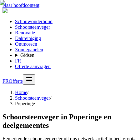
Naar hoofdcontent
Schouwonderhoud
Schoorsteenveger
Renovatie
Dakreiniging
Ontmossen
Zonnepanelen
Gidsen
FR
Offerte aanvragen
FR
Offerte
Home
/
Schoorsteenveger
/
Poperinge
Schoorsteenveger in Poperinge en
deelgemeentes
Een erkende schoorsteenveger uit ons netwerk, actief in heel groot-