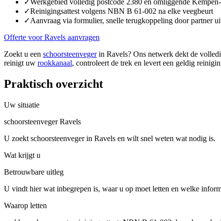
✓
Werkgebied volledig postcode 2380 en omliggende Kempen
✓
Reinigingsattest volgens NBN B 61-002 na elke veegbeurt
✓
Aanvraag via formulier, snelle terugkoppeling door partner u
Offerte voor Ravels aanvragen
Zoekt u een
schoorsteenveger
in Ravels? Ons netwerk dekt de volledi
reinigt uw
rookkanaal
, controleert de trek en levert een geldig reinig
Praktisch overzicht
Uw situatie
schoorsteenveger Ravels
U zoekt schoorsteenveger in Ravels en wilt snel weten wat nodig is.
Wat krijgt u
Betrouwbare uitleg
U vindt hier wat inbegrepen is, waar u op moet letten en welke inform
Waarop letten