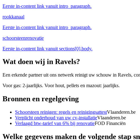
Eerste in-content link vanuit intro_paragraph.
rookkanaal
Eerste in-content link vanuit intro_paragraph.
schoorsteenrenovatie
Eerste in-content link vanuit sections[0].body.
Wat doen wij in
Ravels
?
Een erkende partner uit ons netwerk reinigt uw schouw in Ravels, con
Voor gas: 2-jaarlijks. Voor hout, pellets en mazout: jaarlijks.
Bronnen en regelgeving
Schoorsteen reinigen: regels en reinigingsattest
Vlaanderen.be
Verplicht onderhoud van uw cv-installatie
Vlaanderen.be
Verlaagd btw-tarief van 6% bij renovatie
FOD Financiën
Welke gegevens maken de volgende stap sn