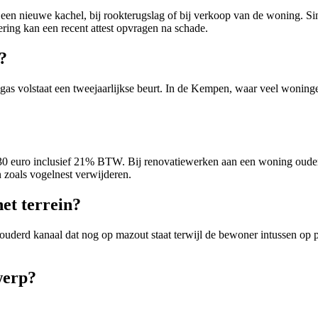
n nieuwe kachel, bij rookterugslag of bij verkoop van de woning. Sinds
ring kan een recent attest opvragen na schade.
?
rdgas volstaat een tweejaarlijkse beurt. In de Kempen, waar veel woning
ot 130 euro inclusief 21% BTW. Bij renovatiewerken aan een woning oude
n zoals vogelnest verwijderen.
het terrein?
rouderd kanaal dat nog op mazout staat terwijl de bewoner intussen op 
werp?