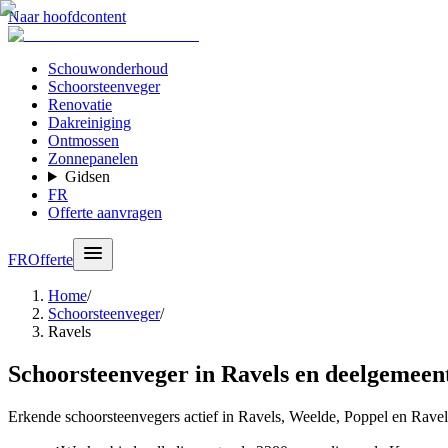
Naar hoofdcontent
Schouwonderhoud
Schoorsteenveger
Renovatie
Dakreiniging
Ontmossen
Zonnepanelen
Gidsen
FR
Offerte aanvragen
FR
Offerte
Home
/
Schoorsteenveger
/
Ravels
Schoorsteenveger in Ravels en deelgemeen
Erkende schoorsteenvegers actief in Ravels, Weelde, Poppel en Ravel