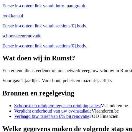
Eerste in-content link vanuit intro_paragraph.
rookkanaal
Eerste in-content link vanuit sections[0].body.
schoorsteenrenovatie
Eerste in-content link vanuit sections[0].body.
Wat doen wij in
Rumst
?
Een erkend dienstverlener uit ons netwerk veegt uw schouw in Rumst, co
Voor gas: 2-jaarlijks. Voor hout, pellets en mazout: jaarlijks.
Bronnen en regelgeving
Schoorsteen reinigen: regels en reinigingsattest
Vlaanderen.be
Verplicht onderhoud van uw cv-installatie
Vlaanderen.be
Verlaagd btw-tarief van 6% bij renovatie
FOD Financiën
Welke gegevens maken de volgende stap sn