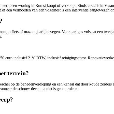
nneer u een woning in Rumst koopt of verkoopt. Sinds 2022 is in Vlaand
rook of een vermoeden van een vogelnest is een interventie aangewezen
?
 pellets of mazout jaarlijks vegen. Voor aardgas volstaat een tweejaar
r.
t 150 euro inclusief 21% BTW, inclusief reinigingsattest. Renovatiewe
et terrein?
achel op de benedenverdieping en een kanaal dat door koude zolders lo
 wanneer de schouw decennia niet is gecontroleerd.
werp?