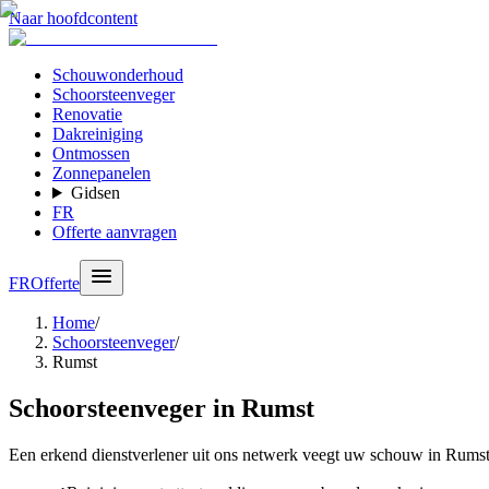
Naar hoofdcontent
Schouwonderhoud
Schoorsteenveger
Renovatie
Dakreiniging
Ontmossen
Zonnepanelen
Gidsen
FR
Offerte aanvragen
FR
Offerte
Home
/
Schoorsteenveger
/
Rumst
Schoorsteenveger in Rumst
Een erkend dienstverlener uit ons netwerk veegt uw schouw in Rumst