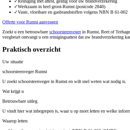
✓
Reiniging met attest, geldig voor uw brandverzekering
✓
Werkzaam in heel groot-Rumst (postcode 2840)
✓
Vaste, vloeibare en gasbrandstoffen volgens NBN B 61-002
Offerte voor Rumst aanvragen
Zoekt u een betrouwbare
schoorsteenveger
in Rumst, Reet of Terhagen
veegbeurt ontvangt u een reinigingsattest dat uw brandverzekering ka
Praktisch overzicht
Uw situatie
schoorsteenveger Rumst
U zoekt schoorsteenveger in Rumst en wilt snel weten wat nodig is.
Wat krijgt u
Betrouwbare uitleg
U vindt hier wat inbegrepen is, waar u op moet letten en welke inform
Waarop letten