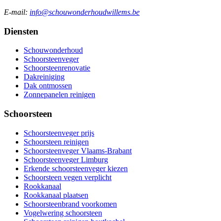
E-mail:
info@schouwonderhoudwillems.be
Diensten
Schouwonderhoud
Schoorsteenveger
Schoorsteenrenovatie
Dakreiniging
Dak ontmossen
Zonnepanelen reinigen
Schoorsteen
Schoorsteenveger prijs
Schoorsteen reinigen
Schoorsteenveger Vlaams-Brabant
Schoorsteenveger Limburg
Erkende schoorsteenveger kiezen
Schoorsteen vegen verplicht
Rookkanaal
Rookkanaal plaatsen
Schoorsteenbrand voorkomen
Vogelwering schoorsteen