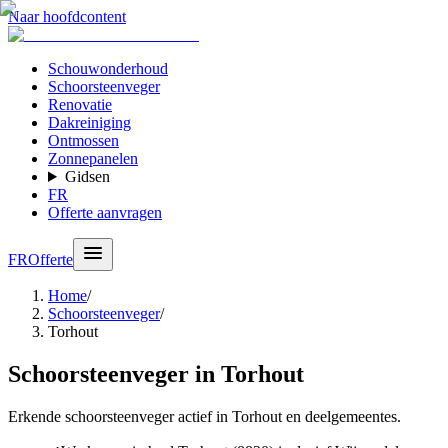
Naar hoofdcontent
Schouwonderhoud
Schoorsteenveger
Renovatie
Dakreiniging
Ontmossen
Zonnepanelen
Gidsen
FR
Offerte aanvragen
FR
Offerte
Home
/
Schoorsteenveger
/
Torhout
Schoorsteenveger in Torhout
Erkende schoorsteenveger actief in Torhout en deelgemeentes.