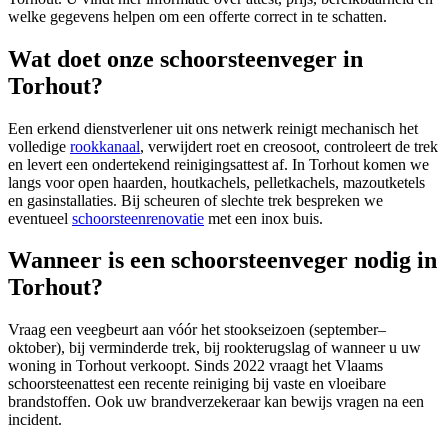
welke gegevens helpen om een offerte correct in te schatten.
Wat doet onze schoorsteenveger in
Torhout?
Een erkend dienstverlener uit ons netwerk reinigt mechanisch het
volledige
rookkanaal
, verwijdert roet en creosoot, controleert de trek
en levert een ondertekend reinigingsattest af. In Torhout komen we
langs voor open haarden, houtkachels, pelletkachels, mazoutketels
en gasinstallaties. Bij scheuren of slechte trek bespreken we
eventueel
schoorsteenrenovatie
met een inox buis.
Wanneer is een schoorsteenveger nodig in
Torhout?
Vraag een veegbeurt aan vóór het stookseizoen (september–
oktober), bij verminderde trek, bij rookterugslag of wanneer u uw
woning in Torhout verkoopt. Sinds 2022 vraagt het Vlaams
schoorsteenattest een recente reiniging bij vaste en vloeibare
brandstoffen. Ook uw brandverzekeraar kan bewijs vragen na een
incident.