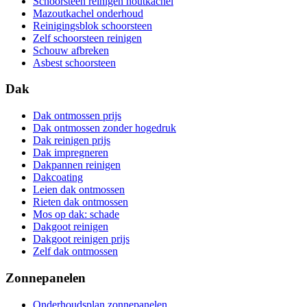
Schoorsteen reinigen houtkachel
Mazoutkachel onderhoud
Reinigingsblok schoorsteen
Zelf schoorsteen reinigen
Schouw afbreken
Asbest schoorsteen
Dak
Dak ontmossen prijs
Dak ontmossen zonder hogedruk
Dak reinigen prijs
Dak impregneren
Dakpannen reinigen
Dakcoating
Leien dak ontmossen
Rieten dak ontmossen
Mos op dak: schade
Dakgoot reinigen
Dakgoot reinigen prijs
Zelf dak ontmossen
Zonnepanelen
Onderhoudsplan zonnepanelen