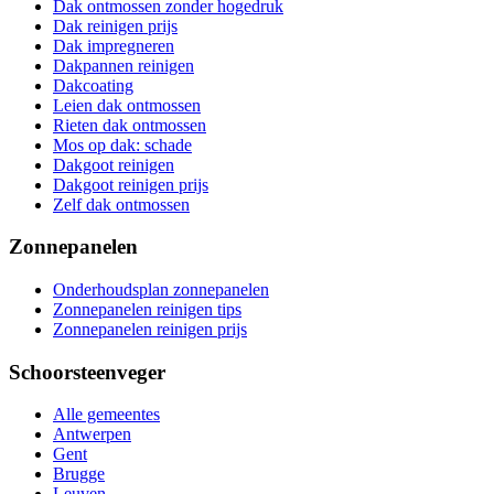
Dak ontmossen zonder hogedruk
Dak reinigen prijs
Dak impregneren
Dakpannen reinigen
Dakcoating
Leien dak ontmossen
Rieten dak ontmossen
Mos op dak: schade
Dakgoot reinigen
Dakgoot reinigen prijs
Zelf dak ontmossen
Zonnepanelen
Onderhoudsplan zonnepanelen
Zonnepanelen reinigen tips
Zonnepanelen reinigen prijs
Schoorsteenveger
Alle gemeentes
Antwerpen
Gent
Brugge
Leuven