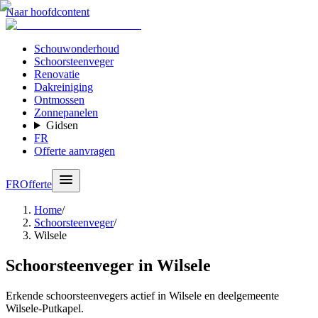
Naar hoofdcontent
Schouwonderhoud
Schoorsteenveger
Renovatie
Dakreiniging
Ontmossen
Zonnepanelen
Gidsen
FR
Offerte aanvragen
FR
Offerte
Home
/
Schoorsteenveger
/
Wilsele
Schoorsteenveger in Wilsele
Erkende schoorsteenvegers actief in Wilsele en deelgemeente
Wilsele-Putkapel.