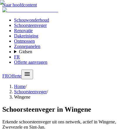
Naar hoofdcontent
Schouwonderhoud
Schoorsteenveger
Renovatie
Dakreiniging
Ontmossen
Zonnepanelen
Gidsen
FR
Offerte aanvragen
FR
Offerte
Home
/
Schoorsteenveger
/
Wingene
Schoorsteenveger in Wingene
Erkende schoorsteenveger uit ons netwerk, actief in Wingene,
Zwevezele en Sint-Jan.