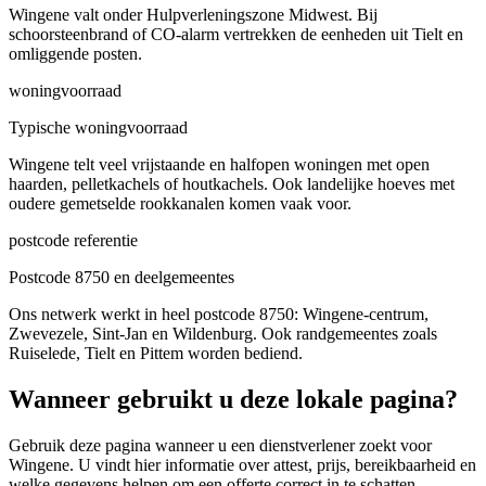
Wingene valt onder Hulpverleningszone Midwest. Bij
schoorsteenbrand of CO-alarm vertrekken de eenheden uit Tielt en
omliggende posten.
woningvoorraad
Typische woningvoorraad
Wingene telt veel vrijstaande en halfopen woningen met open
haarden, pelletkachels of houtkachels. Ook landelijke hoeves met
oudere gemetselde rookkanalen komen vaak voor.
postcode referentie
Postcode 8750 en deelgemeentes
Ons netwerk werkt in heel postcode 8750: Wingene-centrum,
Zwevezele, Sint-Jan en Wildenburg. Ook randgemeentes zoals
Ruiselede, Tielt en Pittem worden bediend.
Wanneer gebruikt u deze lokale pagina?
Gebruik deze pagina wanneer u een dienstverlener zoekt voor
Wingene
. U vindt hier informatie over attest, prijs, bereikbaarheid en
welke gegevens helpen om een offerte correct in te schatten.