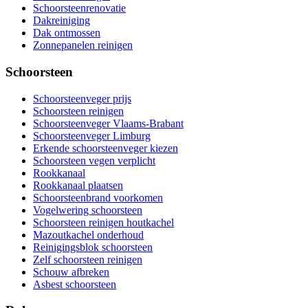
Schoorsteenrenovatie
Dakreiniging
Dak ontmossen
Zonnepanelen reinigen
Schoorsteen
Schoorsteenveger prijs
Schoorsteen reinigen
Schoorsteenveger Vlaams-Brabant
Schoorsteenveger Limburg
Erkende schoorsteenveger kiezen
Schoorsteen vegen verplicht
Rookkanaal
Rookkanaal plaatsen
Schoorsteenbrand voorkomen
Vogelwering schoorsteen
Schoorsteen reinigen houtkachel
Mazoutkachel onderhoud
Reinigingsblok schoorsteen
Zelf schoorsteen reinigen
Schouw afbreken
Asbest schoorsteen