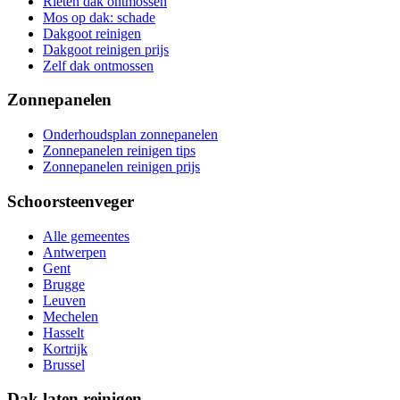
Rieten dak ontmossen
Mos op dak: schade
Dakgoot reinigen
Dakgoot reinigen prijs
Zelf dak ontmossen
Zonnepanelen
Onderhoudsplan zonnepanelen
Zonnepanelen reinigen tips
Zonnepanelen reinigen prijs
Schoorsteenveger
Alle gemeentes
Antwerpen
Gent
Brugge
Leuven
Mechelen
Hasselt
Kortrijk
Brussel
Dak laten reinigen