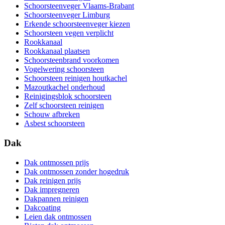
Schoorsteenveger Vlaams-Brabant
Schoorsteenveger Limburg
Erkende schoorsteenveger kiezen
Schoorsteen vegen verplicht
Rookkanaal
Rookkanaal plaatsen
Schoorsteenbrand voorkomen
Vogelwering schoorsteen
Schoorsteen reinigen houtkachel
Mazoutkachel onderhoud
Reinigingsblok schoorsteen
Zelf schoorsteen reinigen
Schouw afbreken
Asbest schoorsteen
Dak
Dak ontmossen prijs
Dak ontmossen zonder hogedruk
Dak reinigen prijs
Dak impregneren
Dakpannen reinigen
Dakcoating
Leien dak ontmossen