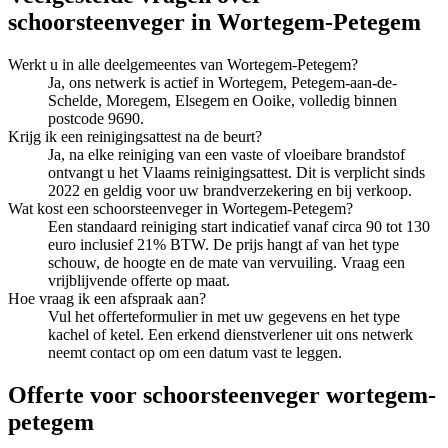
schoorsteenveger
in
Wortegem-Petegem
Werkt u in alle deelgemeentes van Wortegem-Petegem?
Ja, ons netwerk is actief in Wortegem, Petegem-aan-de-
Schelde, Moregem, Elsegem en Ooike, volledig binnen
postcode 9690.
Krijg ik een reinigingsattest na de beurt?
Ja, na elke reiniging van een vaste of vloeibare brandstof
ontvangt u het Vlaams reinigingsattest. Dit is verplicht sinds
2022 en geldig voor uw brandverzekering en bij verkoop.
Wat kost een schoorsteenveger in Wortegem-Petegem?
Een standaard reiniging start indicatief vanaf circa 90 tot 130
euro inclusief 21% BTW. De prijs hangt af van het type
schouw, de hoogte en de mate van vervuiling. Vraag een
vrijblijvende offerte op maat.
Hoe vraag ik een afspraak aan?
Vul het offerteformulier in met uw gegevens en het type
kachel of ketel. Een erkend dienstverlener uit ons netwerk
neemt contact op om een datum vast te leggen.
Offerte voor schoorsteenveger wortegem-
petegem